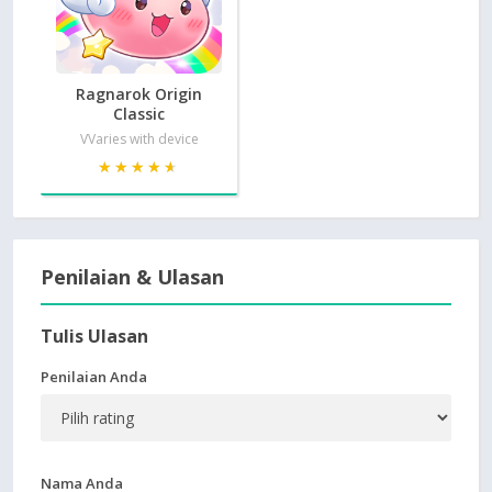
Ragnarok Origin
Classic
VVaries with device
★★★★★
★★★★★
Penilaian & Ulasan
Tulis Ulasan
Penilaian Anda
Nama Anda