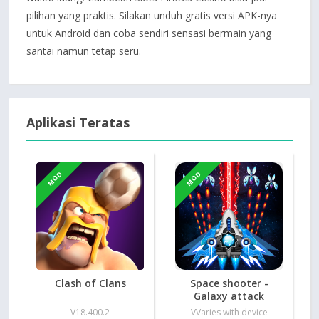
pilihan yang praktis. Silakan unduh gratis versi APK-nya
untuk Android dan coba sendiri sensasi bermain yang
santai namun tetap seru.
Aplikasi Teratas
MOD
MOD
Clash of Clans
Space shooter -
Galaxy attack
V18.400.2
VVaries with device