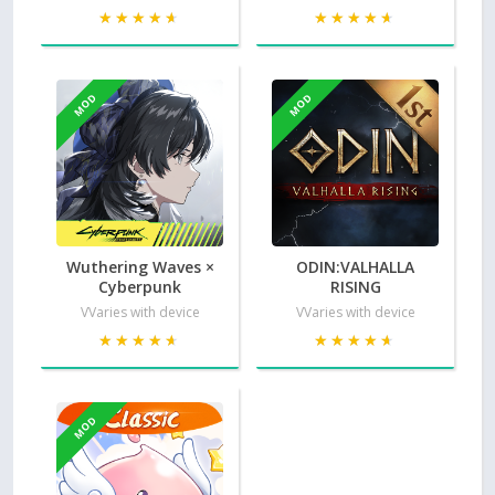
★★★★★
★★★★★
★★★★★
★★★★★
MOD
MOD
Wuthering Waves ×
ODIN:VALHALLA
Cyberpunk
RISING
VVaries with device
VVaries with device
★★★★★
★★★★★
★★★★★
★★★★★
MOD