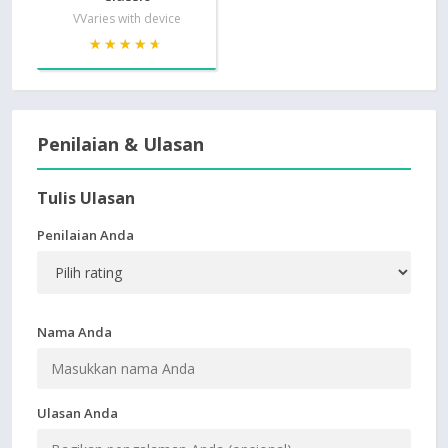
VVaries with device
★★★★★
★★★★★
Penilaian & Ulasan
Tulis Ulasan
Penilaian Anda
Nama Anda
Ulasan Anda