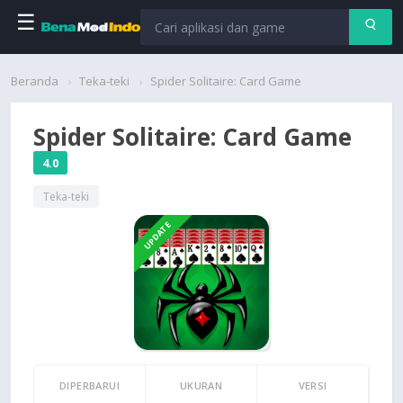
☰
Beranda
Beranda
Teka-teki
Spider Solitaire: Card Game
Aplikasi
Spider Solitaire: Card Game
Permainan
4.0
Teka-teki
Cari
UPDATE
DIPERBARUI
UKURAN
VERSI