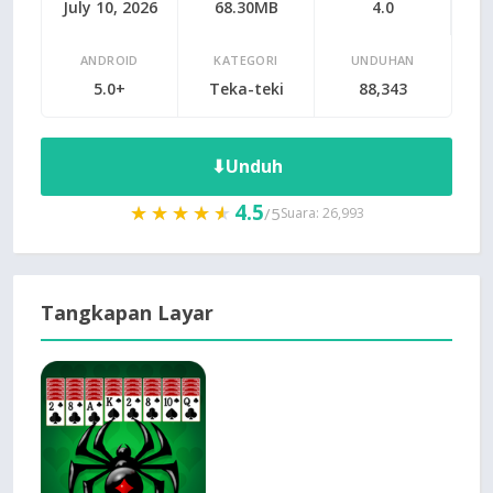
July 10, 2026
68.30MB
4.0
ANDROID
KATEGORI
UNDUHAN
5.0+
Teka-teki
88,343
⬇
Unduh
4.5
★★★★★
★★★★★
/5
Suara: 26,993
Tangkapan Layar