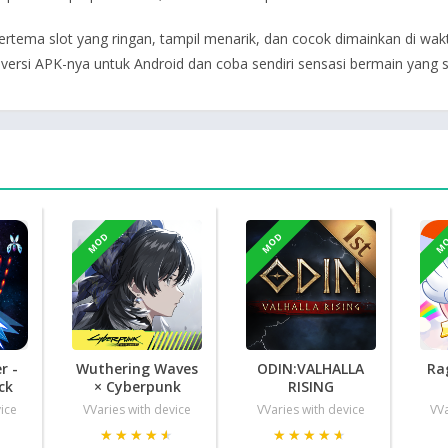
ema slot yang ringan, tampil menarik, dan cocok dimainkan di waktu
tis versi APK-nya untuk Android dan coba sendiri sensasi bermain yang 
MOD
MOD
M
r -
Wuthering Waves
ODIN:VALHALLA
Ra
ck
× Cyberpunk
RISING
vice
VVaries with device
VVaries with device
VVa
★
★
★★★★★
★★★★★
★★★★★
★★★★★