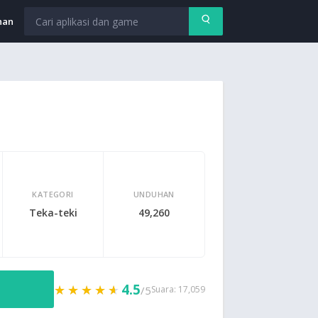
nan
KATEGORI
UNDUHAN
Teka-teki
49,260
4.5
★★★★★
★★★★★
/5
Suara: 17,059