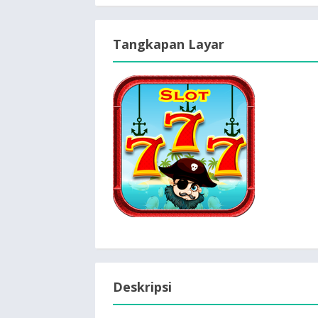
Tangkapan Layar
Deskripsi