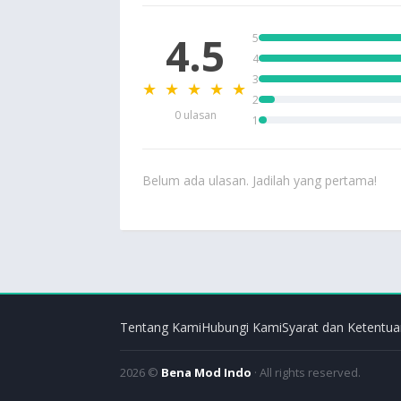
4.5
5
4
3
★ ★ ★ ★ ★
2
0 ulasan
1
Belum ada ulasan. Jadilah yang pertama!
Tentang Kami
Hubungi Kami
Syarat dan Ketentua
2026 ©
Bena Mod Indo
· All rights reserved.