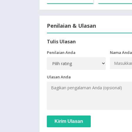
Penilaian & Ulasan
Tulis Ulasan
Penilaian Anda
Nama Anda
Ulasan Anda
Kirim Ulasan