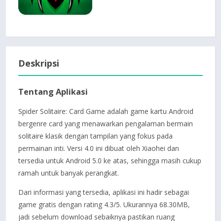
Deskripsi
Tentang Aplikasi
Spider Solitaire: Card Game adalah game kartu Android
bergenre card yang menawarkan pengalaman bermain
solitaire klasik dengan tampilan yang fokus pada
permainan inti. Versi 4.0 ini dibuat oleh Xiaohei dan
tersedia untuk Android 5.0 ke atas, sehingga masih cukup
ramah untuk banyak perangkat.
Dari informasi yang tersedia, aplikasi ini hadir sebagai
game gratis dengan rating 4.3/5. Ukurannya 68.30MB,
jadi sebelum download sebaiknya pastikan ruang