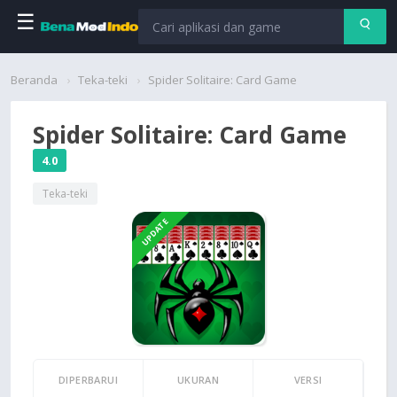
☰
Beranda
Beranda
Teka-teki
Spider Solitaire: Card Game
Aplikasi
Spider Solitaire: Card Game
Permainan
4.0
Teka-teki
Cari
UPDATE
DIPERBARUI
UKURAN
VERSI