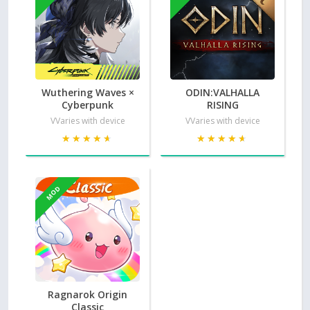
Wuthering Waves ×
ODIN:VALHALLA
Cyberpunk
RISING
VVaries with device
VVaries with device
★★★★★
★★★★★
★★★★★
★★★★★
MOD
Ragnarok Origin
Classic