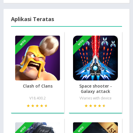
Aplikasi Teratas
MOD
MOD
Clash of Clans
Space shooter -
Galaxy attack
V18.400.2
VVaries with device
★★★★★
★★★★★
★★★★★
★★★★★
MOD
MOD