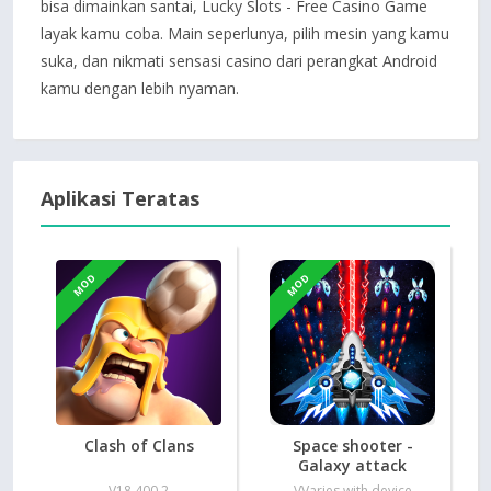
bisa dimainkan santai, Lucky Slots - Free Casino Game
layak kamu coba. Main seperlunya, pilih mesin yang kamu
suka, dan nikmati sensasi casino dari perangkat Android
kamu dengan lebih nyaman.
Aplikasi Teratas
MOD
MOD
Clash of Clans
Space shooter -
Galaxy attack
V18.400.2
VVaries with device