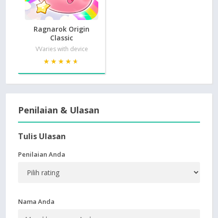
Ragnarok Origin
Classic
VVaries with device
★★★★★
★★★★★
Penilaian & Ulasan
Tulis Ulasan
Penilaian Anda
Nama Anda