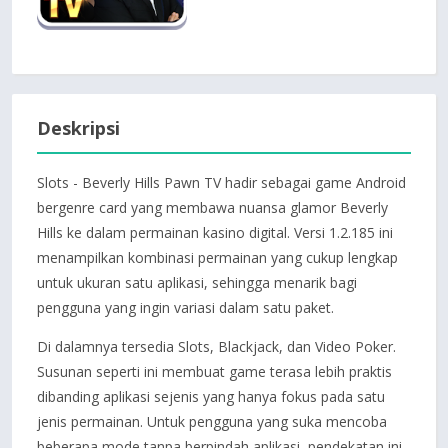
Deskripsi
Slots - Beverly Hills Pawn TV hadir sebagai game Android
bergenre card yang membawa nuansa glamor Beverly
Hills ke dalam permainan kasino digital. Versi 1.2.185 ini
menampilkan kombinasi permainan yang cukup lengkap
untuk ukuran satu aplikasi, sehingga menarik bagi
pengguna yang ingin variasi dalam satu paket.
Di dalamnya tersedia Slots, Blackjack, dan Video Poker.
Susunan seperti ini membuat game terasa lebih praktis
dibanding aplikasi sejenis yang hanya fokus pada satu
jenis permainan. Untuk pengguna yang suka mencoba
beberapa mode tanpa berpindah aplikasi, pendekatan ini