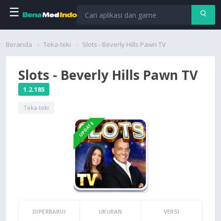
☰
Beranda
Beranda
Teka-teki
Slots - Beverly Hills Pawn TV
Aplikasi
Slots - Beverly Hills Pawn TV
Permainan
1.2.185
Teka-teki
Cari
UPDATE
DIPERBARUI
UKURAN
VERSI