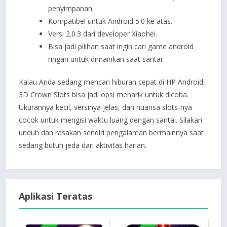
penyimpanan.
Kompatibel untuk Android 5.0 ke atas.
Versi 2.0.3 dari developer Xiaohei.
Bisa jadi pilihan saat ingin cari game android
ringan untuk dimainkan saat santai.
Kalau Anda sedang mencari hiburan cepat di HP Android,
3D Crown Slots bisa jadi opsi menarik untuk dicoba.
Ukurannya kecil, versinya jelas, dan nuansa slots-nya
cocok untuk mengisi waktu luang dengan santai. Silakan
unduh dan rasakan sendiri pengalaman bermainnya saat
sedang butuh jeda dari aktivitas harian.
Aplikasi Teratas