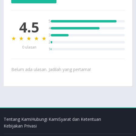
4.5
5
4
3
★ ★ ★ ★ ★
2
0 ulasan
1
Belum ada ulasan. Jadilah yang pertama!
Tentang Kami
Hubungi Kami
Syarat dan Ketentuan
Kebijakan Privasi