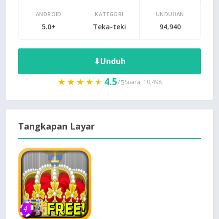
ANDROID
KATEGORI
UNDUHAN
5.0+
Teka-teki
94,940
⬇
Unduh
4.5
★★★★★
★★★★★
/5
Suara: 10,498
Tangkapan Layar