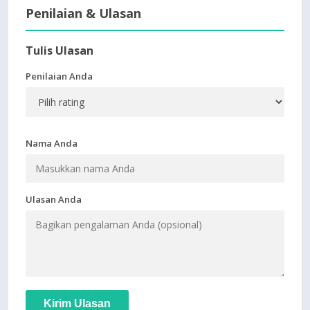
Penilaian & Ulasan
Tulis Ulasan
Penilaian Anda
Nama Anda
Ulasan Anda
Kirim Ulasan