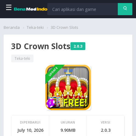
☰
Beranda
Beranda
Teka-teki
3D Crown Slots
Aplikasi
3D Crown Slots
2.0.3
Permainan
Teka-teki
UPDATE
Cari
DIPERBARUI
UKURAN
VERSI
July 10, 2026
9.90MB
2.0.3