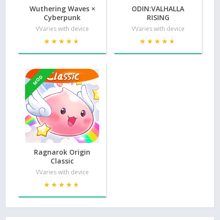
Wuthering Waves ×
ODIN:VALHALLA
Cyberpunk
RISING
VVaries with device
VVaries with device
★★★★★
★★★★★
★★★★★
★★★★★
MOD
Ragnarok Origin
Classic
VVaries with device
★★★★★
★★★★★