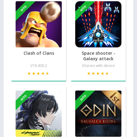
MOD
MOD
Clash of Clans
Space shooter -
Galaxy attack
V18.400.2
VVaries with device
★★★★★
★★★★★
★★★★★
★★★★★
MOD
MOD