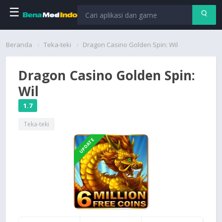
☰
Beranda
Beranda
Teka-teki
Dragon Casino Golden Spin: Wil
Aplikasi
Dragon Casino Golden Spin:
Wil
Permainan
1.7
Cari
Teka-teki
UPDATE