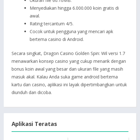
Ukuran file 60.10MB.
Menyediakan hingga 6.000.000 koin gratis di
awal.
Rating tercantum 4/5.
Cocok untuk pengguna yang mencari apk
bertema casino di Android.
Secara singkat, Dragon Casino Golden Spin: Wil versi 1.7
menawarkan konsep casino yang cukup menarik dengan
bonus koin awal yang besar dan ukuran file yang masih
masuk akal. Kalau Anda suka game android bertema
kartu dan casino, aplikasi ini layak dipertimbangkan untuk
diunduh dan dicoba.
Aplikasi Teratas