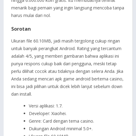
hingga 6.000.000 koin gratis. Itu membuatnya terlihat
menarik bagi pemain yang ingin langsung mencoba tanpa
harus mulai dari nol.
Sorotan
Ukuran file 60.10MB, jadi masih tergolong cukup ringan
untuk banyak perangkat Android. Rating yang tercantum
adalah 4/5, yang memberi gambaran bahwa aplikasi ini
punya respons cukup baik dari pengguna, meski tetap
perlu dilihat cocok atau tidaknya dengan selera Anda. Jika
Anda sedang mencari apk game android bertema casino,
ini bisa jadi pilihan untuk dicek lebih lanjut sebelum down
dan install.
Versi aplikasi: 1.7.
Developer: Xiaohei.
Genre: Card dengan tema casino.
Dukungan Android minimal 5.0+.