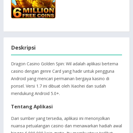
Deskripsi
Dragon Casino Golden Spin: Wil adalah aplikasi bertema
casino dengan genre Card yang hadir untuk pengguna
Android yang mencari permainan bergaya kasino di
ponsel. Versi 1.7 ini dibuat oleh Xiaohei dan sudah
mendukung Android 5.0+.
Tentang Aplikasi
Dari sumber yang tersedia, aplikasi ini menonjolkan
nuansa petualangan casino dan menawarkan hadiah awal