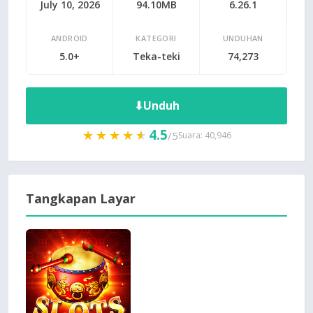
July 10, 2026
94.10MB
6.26.1
ANDROID
KATEGORI
UNDUHAN
5.0+
Teka-teki
74,273
⬇
Unduh
4.5
★★★★★
★★★★★
/5
Suara: 40,946
Tangkapan Layar