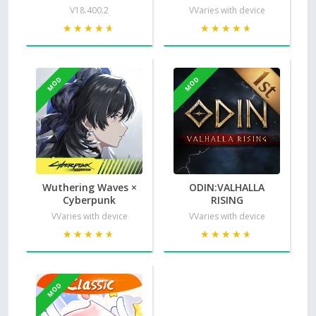
V18.400.2
VVaries with device
★★★★★
★★★★★
★★★★★
★★★★★
MOD
MOD
Wuthering Waves ×
ODIN:VALHALLA
Cyberpunk
RISING
VVaries with device
VVaries with device
★★★★★
★★★★★
★★★★★
★★★★★
MOD