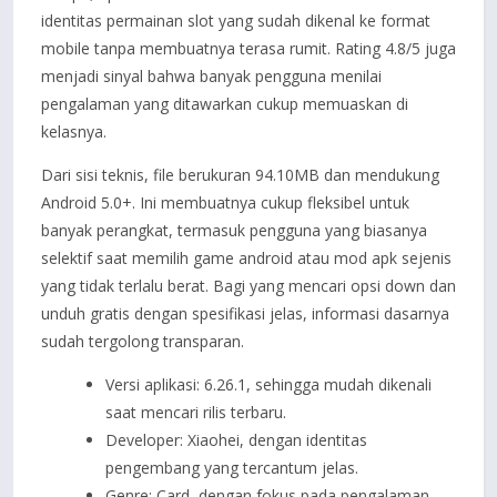
identitas permainan slot yang sudah dikenal ke format
mobile tanpa membuatnya terasa rumit. Rating 4.8/5 juga
menjadi sinyal bahwa banyak pengguna menilai
pengalaman yang ditawarkan cukup memuaskan di
kelasnya.
Dari sisi teknis, file berukuran 94.10MB dan mendukung
Android 5.0+. Ini membuatnya cukup fleksibel untuk
banyak perangkat, termasuk pengguna yang biasanya
selektif saat memilih game android atau mod apk sejenis
yang tidak terlalu berat. Bagi yang mencari opsi down dan
unduh gratis dengan spesifikasi jelas, informasi dasarnya
sudah tergolong transparan.
Versi aplikasi: 6.26.1, sehingga mudah dikenali
saat mencari rilis terbaru.
Developer: Xiaohei, dengan identitas
pengembang yang tercantum jelas.
Genre: Card, dengan fokus pada pengalaman