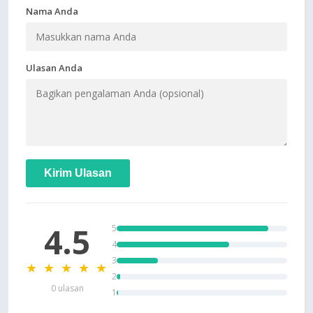
Nama Anda
Ulasan Anda
Kirim Ulasan
4.5
5
4
3
★ ★ ★ ★ ★
2
0 ulasan
1