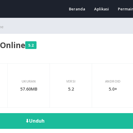
Beranda
Aplikasi
Permai
ne
Online
5.2
UKURAN
VERSI
ANDROID
57.60MB
5.2
5.0+
⬇
Unduh