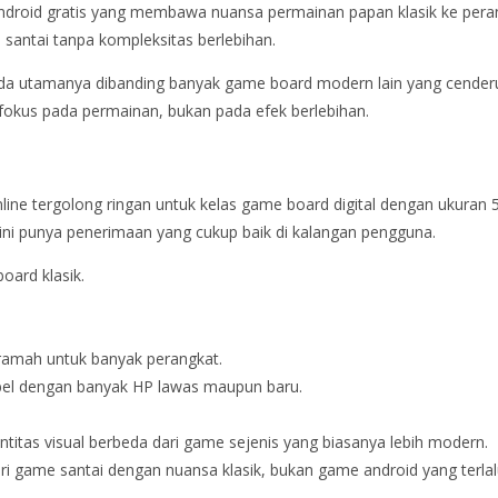
oid gratis yang membawa nuansa permainan papan klasik ke perangka
santai tanpa kompleksitas berlebihan.
a utamanya dibanding banyak game board modern lain yang cenderung 
 fokus pada permainan, bukan pada efek berlebihan.
nline tergolong ringan untuk kelas game board digital dengan ukuran
i punya penerimaan yang cukup baik di kalangan pengguna.
oard klasik.
 ramah untuk banyak perangkat.
ibel dengan banyak HP lawas maupun baru.
titas visual berbeda dari game sejenis yang biasanya lebih modern.
game santai dengan nuansa klasik, bukan game android yang terlalu 