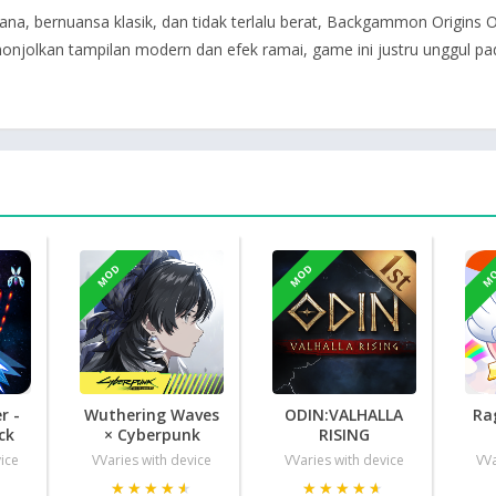
na, bernuansa klasik, dan tidak terlalu berat, Backgammon Origins On
nonjolkan tampilan modern dan efek ramai, game ini justru unggul pada
MOD
MOD
M
r -
Wuthering Waves
ODIN:VALHALLA
Ra
ck
× Cyberpunk
RISING
vice
VVaries with device
VVaries with device
VVa
★
★
★★★★★
★★★★★
★★★★★
★★★★★