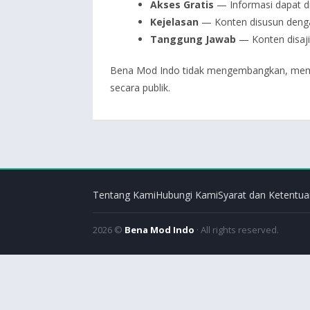
Akses Gratis
— Informasi dapat di
Kejelasan
— Konten disusun dengan
Tanggung Jawab
— Konten disajik
Bena Mod Indo tidak mengembangkan, memodif
secara publik.
Tentang Kami
Hubungi Kami
Syarat dan Ketentua
2026 ©
Bena Mod Indo
· All rights reserved.