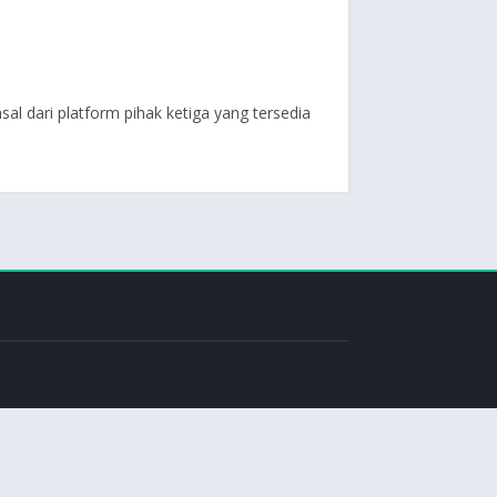
l dari platform pihak ketiga yang tersedia