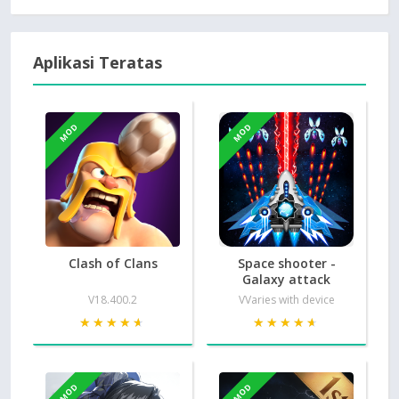
Aplikasi Teratas
MOD
MOD
Clash of Clans
Space shooter -
Galaxy attack
V18.400.2
VVaries with device
★★★★★
★★★★★
★★★★★
★★★★★
MOD
MOD