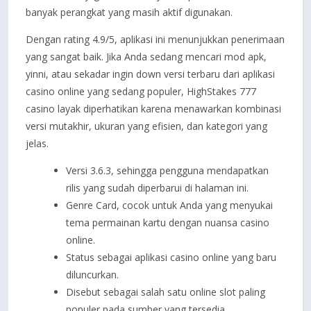
banyak perangkat yang masih aktif digunakan.
Dengan rating 4.9/5, aplikasi ini menunjukkan penerimaan
yang sangat baik. Jika Anda sedang mencari mod apk,
yinni, atau sekadar ingin down versi terbaru dari aplikasi
casino online yang sedang populer, HighStakes 777
casino layak diperhatikan karena menawarkan kombinasi
versi mutakhir, ukuran yang efisien, dan kategori yang
jelas.
Versi 3.6.3, sehingga pengguna mendapatkan
rilis yang sudah diperbarui di halaman ini.
Genre Card, cocok untuk Anda yang menyukai
tema permainan kartu dengan nuansa casino
online.
Status sebagai aplikasi casino online yang baru
diluncurkan.
Disebut sebagai salah satu online slot paling
populer pada sumber yang tersedia.