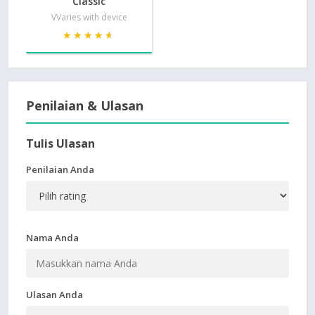
Classic
VVaries with device
★★★★★
★★★★★
Penilaian & Ulasan
Tulis Ulasan
Penilaian Anda
Nama Anda
Ulasan Anda