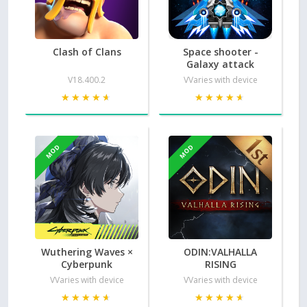
Clash of Clans
Space shooter -
Galaxy attack
V18.400.2
VVaries with device
★★★★★
★★★★★
★★★★★
★★★★★
MOD
MOD
Wuthering Waves ×
ODIN:VALHALLA
Cyberpunk
RISING
VVaries with device
VVaries with device
★★★★★
★★★★★
★★★★★
★★★★★