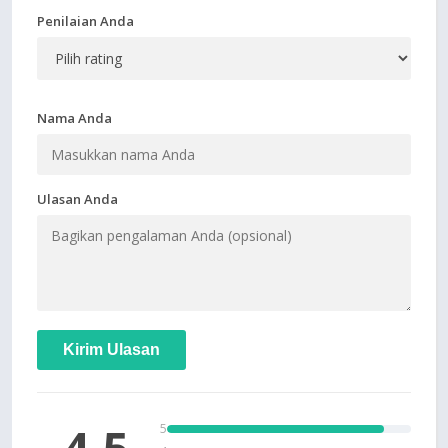
Penilaian Anda
Nama Anda
Ulasan Anda
Kirim Ulasan
5