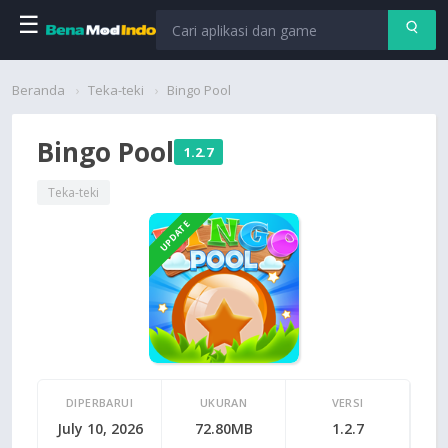
☰
Beranda
Beranda
Teka-teki
Bingo Pool
Aplikasi
Bingo Pool
1.2.7
Permainan
Teka-teki
UPDATE
Cari
DIPERBARUI
UKURAN
VERSI
July 10, 2026
72.80MB
1.2.7