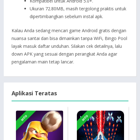
Kompatibel untuk Android 5.0+.
Ukuran 72.80MB, masih tergolong praktis untuk
dipertimbangkan sebelum instal apk.
Kalau Anda sedang mencari game Android gratis dengan
nuansa santai dan bisa dimainkan tanpa WiFi, Bingo Pool
layak masuk daftar unduhan. Silakan cek detailnya, lalu
down APK yang sesuai dengan perangkat Anda agar
pengalaman main tetap lancar.
Aplikasi Teratas
MOD
MOD