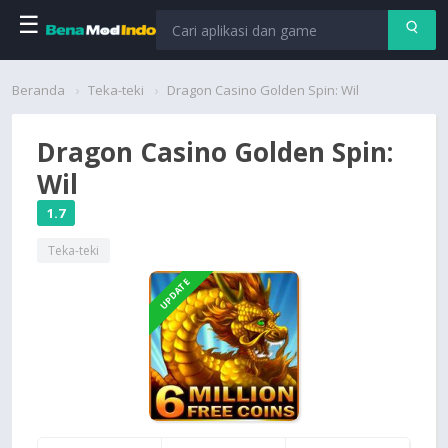
☰
Beranda
Beranda
Teka-teki
Dragon Casino Golden Spin: Wil
Aplikasi
Dragon Casino Golden Spin:
Wil
Permainan
1.7
Cari
Teka-teki
UPDATE