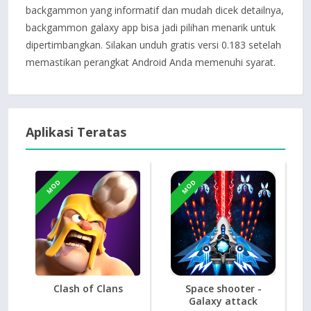
backgammon yang informatif dan mudah dicek detailnya,
backgammon galaxy app bisa jadi pilihan menarik untuk
dipertimbangkan. Silakan unduh gratis versi 0.183 setelah
memastikan perangkat Android Anda memenuhi syarat.
Aplikasi Teratas
MOD
MOD
Clash of Clans
Space shooter -
Galaxy attack