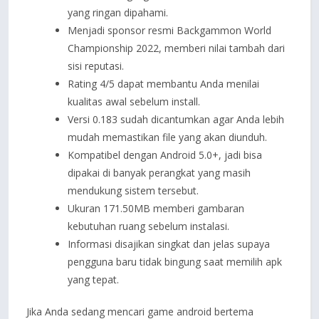
yang ringan dipahami.
Menjadi sponsor resmi Backgammon World
Championship 2022, memberi nilai tambah dari
sisi reputasi.
Rating 4/5 dapat membantu Anda menilai
kualitas awal sebelum install.
Versi 0.183 sudah dicantumkan agar Anda lebih
mudah memastikan file yang akan diunduh.
Kompatibel dengan Android 5.0+, jadi bisa
dipakai di banyak perangkat yang masih
mendukung sistem tersebut.
Ukuran 171.50MB memberi gambaran
kebutuhan ruang sebelum instalasi.
Informasi disajikan singkat dan jelas supaya
pengguna baru tidak bingung saat memilih apk
yang tepat.
Jika Anda sedang mencari game android bertema