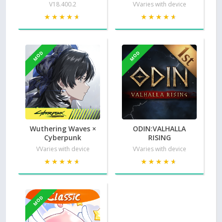
V18.400.2
VVaries with device
★★★★★
★★★★★
★★★★★
★★★★★
MOD
MOD
Wuthering Waves ×
ODIN:VALHALLA
Cyberpunk
RISING
VVaries with device
VVaries with device
★★★★★
★★★★★
★★★★★
★★★★★
MOD