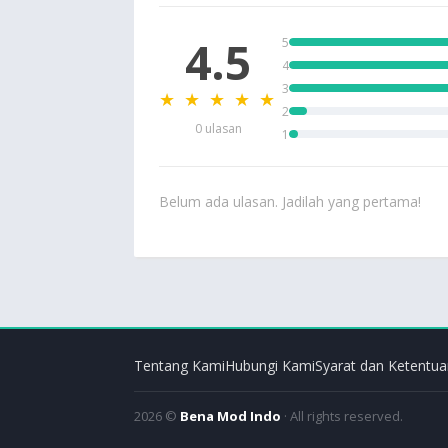
4.5
5
4
3
★ ★ ★ ★ ★
2
0 ulasan
1
Belum ada ulasan. Jadilah yang pertama!
Tentang Kami
Hubungi Kami
Syarat dan Ketentua
2026 ©
Bena Mod Indo
· All rights reserved.