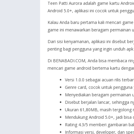
Teen Patti Aurora adalah game kartu Android
Android 5.0+, aplikasi ini cocok untuk peng
Kalau Anda baru pertama kali mencari game ka
game ini menawarkan beragam permainan unt
Dari sisi kenyamanan, aplikasi ini disebut ber
penting bagi pengguna yang ingin unduh apk 
Di BENABADI.COM, Anda bisa membaca ring
mencari game android bertema kartu dengan 
Versi 1.0.0 sebagai acuan rilis ter
Genre card, cocok untuk pengguna 
Menyediakan beragam permainan un
Disebut berjalan lancar, sehingga
Ukuran 61,80MB, masih tergolong m
Mendukung Android 5.0+, jadi bisa 
Rating 4.3/5 memberi gambaran bah
Informasi versi, developer, dan sp