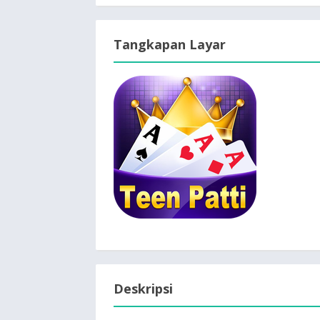
Tangkapan Layar
Deskripsi