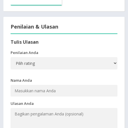
Penilaian & Ulasan
Tulis Ulasan
Penilaian Anda
Nama Anda
Ulasan Anda