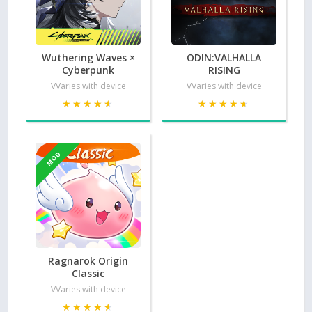
Wuthering Waves ×
ODIN:VALHALLA
Cyberpunk
RISING
VVaries with device
VVaries with device
★★★★★
★★★★★
★★★★★
★★★★★
MOD
Ragnarok Origin
Classic
VVaries with device
★★★★★
★★★★★