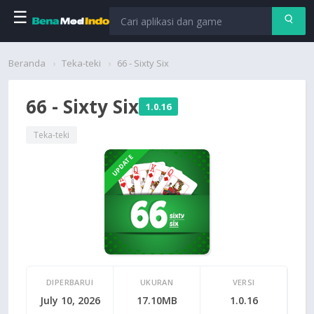
☰
Beranda
Beranda
Teka-teki
66 - Sixty Six
Aplikasi
66 - Sixty Six
1.0.16
Permainan
Teka-teki
UPDATE
Cari
DIPERBARUI
UKURAN
VERSI
July 10, 2026
17.10MB
1.0.16