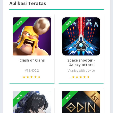
Aplikasi Teratas
MOD
MOD
Clash of Clans
Space shooter -
Galaxy attack
V18.400.2
VVaries with device
★★★★★
★★★★★
★★★★★
★★★★★
MOD
MOD