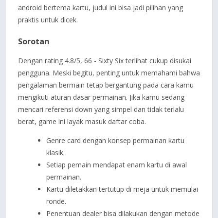
android bertema kartu, judul ini bisa jadi pilihan yang
praktis untuk dicek.
Sorotan
Dengan rating 4.8/5, 66 - Sixty Six terlihat cukup disukai
pengguna. Meski begitu, penting untuk memahami bahwa
pengalaman bermain tetap bergantung pada cara kamu
mengikuti aturan dasar permainan. Jika kamu sedang
mencari referensi down yang simpel dan tidak terlalu
berat, game ini layak masuk daftar coba.
Genre card dengan konsep permainan kartu
klasik.
Setiap pemain mendapat enam kartu di awal
permainan.
Kartu diletakkan tertutup di meja untuk memulai
ronde.
Penentuan dealer bisa dilakukan dengan metode