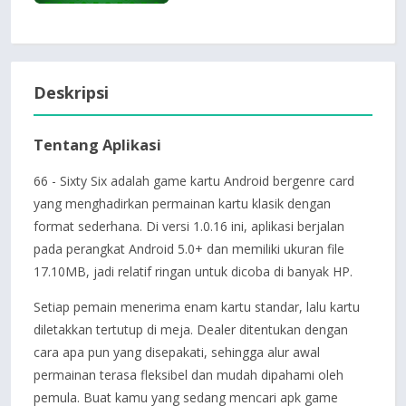
Deskripsi
Tentang Aplikasi
66 - Sixty Six adalah game kartu Android bergenre card
yang menghadirkan permainan kartu klasik dengan
format sederhana. Di versi 1.0.16 ini, aplikasi berjalan
pada perangkat Android 5.0+ dan memiliki ukuran file
17.10MB, jadi relatif ringan untuk dicoba di banyak HP.
Setiap pemain menerima enam kartu standar, lalu kartu
diletakkan tertutup di meja. Dealer ditentukan dengan
cara apa pun yang disepakati, sehingga alur awal
permainan terasa fleksibel dan mudah dipahami oleh
pemula. Buat kamu yang sedang mencari apk game