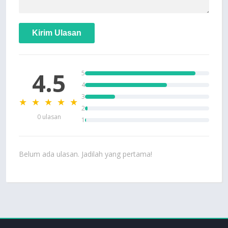
Kirim Ulasan
4.5
5
4
3
★ ★ ★ ★ ★
2
0 ulasan
1
Belum ada ulasan. Jadilah yang pertama!