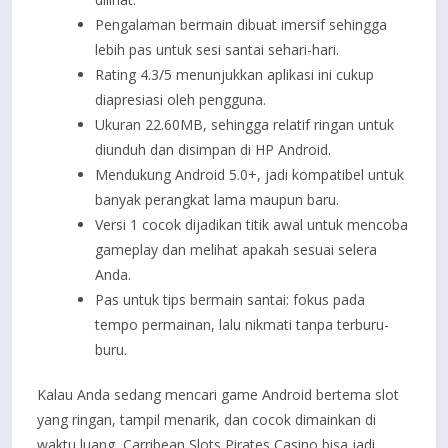
Pengalaman bermain dibuat imersif sehingga
lebih pas untuk sesi santai sehari-hari.
Rating 4.3/5 menunjukkan aplikasi ini cukup
diapresiasi oleh pengguna.
Ukuran 22.60MB, sehingga relatif ringan untuk
diunduh dan disimpan di HP Android.
Mendukung Android 5.0+, jadi kompatibel untuk
banyak perangkat lama maupun baru.
Versi 1 cocok dijadikan titik awal untuk mencoba
gameplay dan melihat apakah sesuai selera
Anda.
Pas untuk tips bermain santai: fokus pada
tempo permainan, lalu nikmati tanpa terburu-
buru.
Kalau Anda sedang mencari game Android bertema slot
yang ringan, tampil menarik, dan cocok dimainkan di
waktu luang, Carribean Slots Pirates Casino bisa jadi