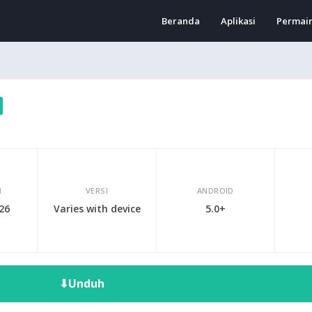
Beranda
Aplikasi
Permai
I
VERSI
ANDROID
026
Varies with device
5.0+
⬇
Unduh