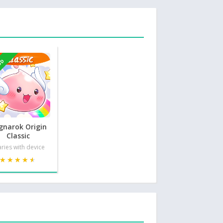
OD
gnarok Origin
Classic
ries with device
★★★★★
★★★★★