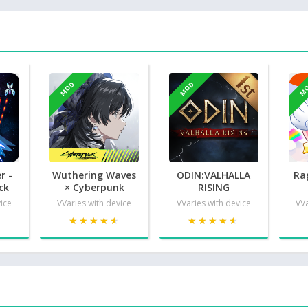
MOD
MOD
M
r -
Wuthering Waves
ODIN:VALHALLA
Ra
ck
× Cyberpunk
RISING
vice
VVaries with device
VVaries with device
VVa
★
★
★★★★★
★★★★★
★★★★★
★★★★★