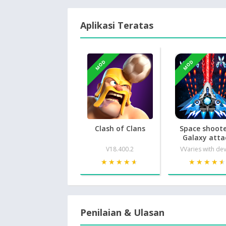
Aplikasi Teratas
MOD
MOD
Clash of Clans
Space shoote
Galaxy atta
V18.400.2
VVaries with de
★★★★★
★★★★★
★★★★
★★★★
Penilaian & Ulasan