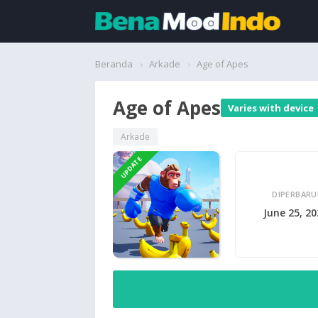
Beranda
Beranda
Arkade
Age of Apes
Aplikasi
Age of Apes
Varies with device
Permainan
Arkade
UPDATE
Cari
DIPERBARU
June 25, 2