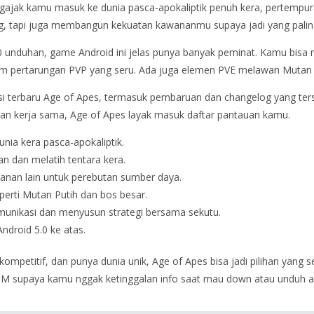
ajak kamu masuk ke dunia pasca-apokaliptik penuh kera, pertempura
ng, tapi juga membangun kekuatan kawananmu supaya jadi yang pali
000 unduhan, game Android ini jelas punya banyak peminat. Kamu bi
m pertarungan PVP yang seru. Ada juga elemen PVE melawan Mutan Pu
ersi terbaru Age of Apes, termasuk pembaruan dan changelog yang ter
dan kerja sama, Age of Apes layak masuk daftar pantauan kamu.
nia kera pasca-apokaliptik.
 dan melatih tentara kera.
nan lain untuk perebutan sumber daya.
rti Mutan Putih dan bos besar.
unikasi dan menyusun strategi bersama sekutu.
ndroid 5.0 ke atas.
mpetitif, dan punya dunia unik, Age of Apes bisa jadi pilihan yang se
M supaya kamu nggak ketinggalan info saat mau down atau unduh ap