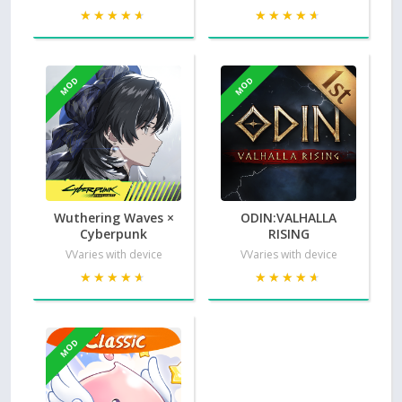
★★★★★
★★★★★
★★★★★
★★★★★
MOD
MOD
Wuthering Waves ×
ODIN:VALHALLA
Cyberpunk
RISING
VVaries with device
VVaries with device
★★★★★
★★★★★
★★★★★
★★★★★
MOD