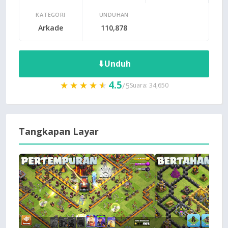
KATEGORI
UNDUHAN
Arkade
110,878
⬇
Unduh
4.5
★★★★★
★★★★★
/5
Suara: 34,650
Tangkapan Layar