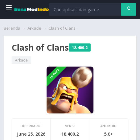
☰
Beranda
Beranda
Arkade
Clash of Clans
Aplikasi
Clash of Clans
18.400.2
Permainan
Arkade
UPDATE
Cari
DIPERBARUI
VERSI
ANDROID
June 25, 2026
18.400.2
5.0+