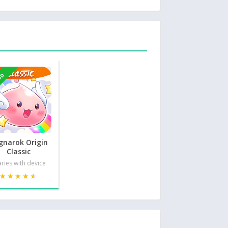
OD
gnarok Origin
Classic
ries with device
★★★★★
★★★★★