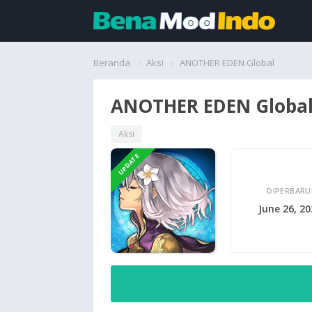
Beranda
Beranda
Aksi
ANOTHER EDEN Global
Aplikasi
ANOTHER EDEN Globa
Permainan
Aksi
UPDATE
Cari
DIPERBARU
June 26, 2