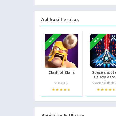
Aplikasi Teratas
MOD
MOD
Clash of Clans
Space shoote
Galaxy atta
V18.400.2
VVaries with de
★★★★★
★★★★★
★★★★
★★★★
Penilaian & Ulasan