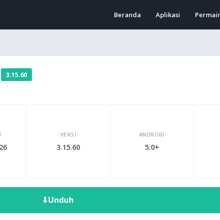
Beranda
Aplikasi
Permai
l
3.15.60
I
VERSI
ANDROID
026
3.15.60
5.0+
⬇
Unduh