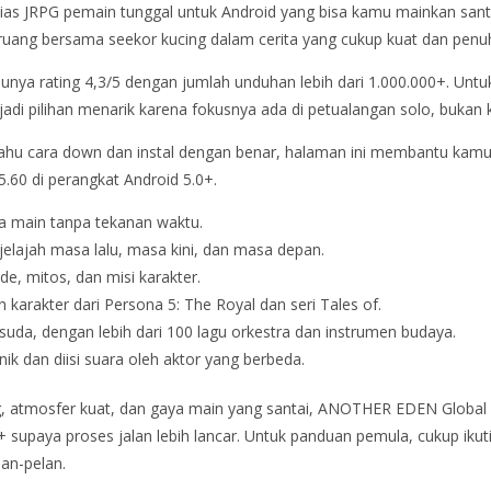
 JRPG pemain tunggal untuk Android yang bisa kamu mainkan santai 
 ruang bersama seekor kucing dalam cerita yang cukup kuat dan penu
unya rating 4,3/5 dengan jumlah unduhan lebih dari 1.000.000+. Un
adi pilihan menarik karena fokusnya ada di petualangan solo, bukan 
tahu cara down dan instal dengan benar, halaman ini membantu kam
60 di perangkat Android 5.0+.
sa main tanpa tekanan waktu.
ajah masa lalu, masa kini, dan masa depan.
e, mitos, dan misi karakter.
karakter dari Persona 5: The Royal dan seri Tales of.
suda, dengan lebih dari 100 lagu orkestra dan instrumen budaya.
nik dan diisi suara oleh aktor yang berbeda.
, atmosfer kuat, dan gaya main yang santai, ANOTHER EDEN Global l
paya proses jalan lebih lancar. Untuk panduan pemula, cukup ikuti la
an-pelan.