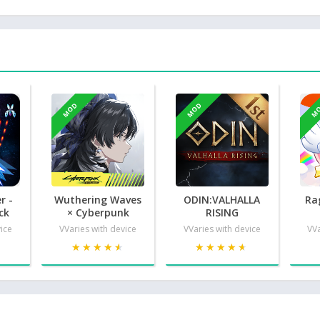
MOD
MOD
M
r -
Wuthering Waves
ODIN:VALHALLA
Ra
ck
× Cyberpunk
RISING
vice
VVaries with device
VVaries with device
VVa
★
★
★★★★★
★★★★★
★★★★★
★★★★★