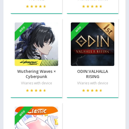
★★★★★
★★★★★
★★★★★
★★★★★
MOD
MOD
Wuthering Waves ×
ODIN:VALHALLA
Cyberpunk
RISING
VVaries with device
VVaries with device
★★★★★
★★★★★
★★★★★
★★★★★
MOD