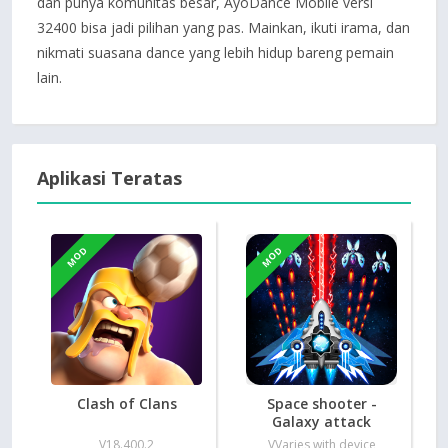
dan punya komunitas besar, AyoDance Mobile versi
32400 bisa jadi pilihan yang pas. Mainkan, ikuti irama, dan
nikmati suasana dance yang lebih hidup bareng pemain
lain.
Aplikasi Teratas
MOD
MOD
Clash of Clans
Space shooter -
Galaxy attack
V18.400.2
VVaries with device