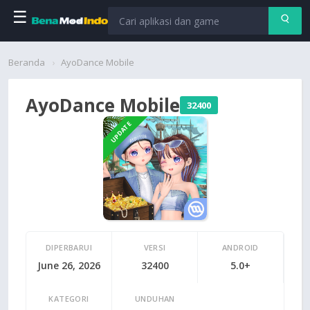
☰
Beranda
Beranda
AyoDance Mobile
Aplikasi
AyoDance Mobile
32400
Permainan
UPDATE
Cari
DIPERBARUI
VERSI
ANDROID
June 26, 2026
32400
5.0+
KATEGORI
UNDUHAN