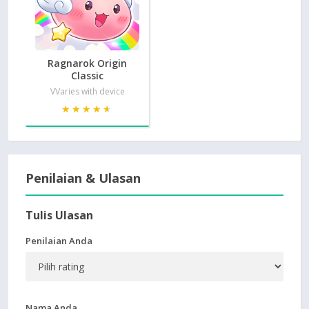
Ragnarok Origin
Classic
VVaries with device
★★★★★
★★★★★
Penilaian & Ulasan
Tulis Ulasan
Penilaian Anda
Nama Anda