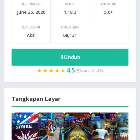
DIPERBARUI
VERSI
ANDROID
June 26, 2026
1.18.3
5.0+
KATEGORI
UNDUHAN
Aksi
68,131
⬇
Unduh
4.5
★★★★★
★★★★★
/5
Suara: 31,238
Tangkapan Layar