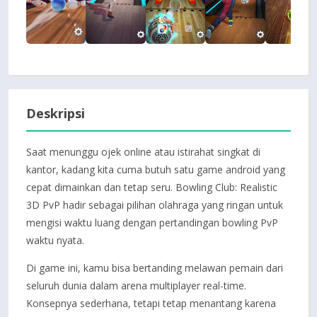
Deskripsi
Saat menunggu ojek online atau istirahat singkat di
kantor, kadang kita cuma butuh satu game android yang
cepat dimainkan dan tetap seru. Bowling Club: Realistic
3D PvP hadir sebagai pilihan olahraga yang ringan untuk
mengisi waktu luang dengan pertandingan bowling PvP
waktu nyata.
Di game ini, kamu bisa bertanding melawan pemain dari
seluruh dunia dalam arena multiplayer real-time.
Konsepnya sederhana, tetapi tetap menantang karena