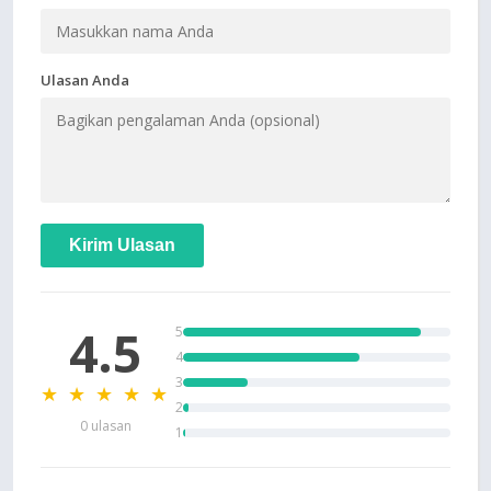
Ulasan Anda
Kirim Ulasan
4.5
5
4
3
★ ★ ★ ★ ★
2
0 ulasan
1