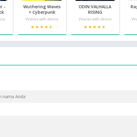
r -
Wuthering Waves
ODIN:VALHALLA
Ra
ck
× Cyberpunk
RISING
vice
VVaries with device
VVaries with device
VVa
★
★
★★★★★
★★★★★
★★★★★
★★★★★