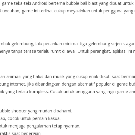
 game teka-teki Android bertema bubble ball blast yang dibuat untuk h
000 unduhan, game ini terlihat cukup meyakinkan untuk pengguna yan
bak gelembung, lalu pecahkan minimal tiga gelembung sejenis agar b
menya tanpa terasa terlalu rumit di awal. Untuk perangkat, aplikasi in
 animasi yang halus dan musik yang cukup enak diikuti saat bermain
ung internet. Jika dibandingkan dengan alternatif populer di genre bub
anik yang terlalu kompleks. Cocok untuk pengguna yang ingin game an
bubble shooter yang mudah dipahami.
hap, cocok untuk pemain kasual.
untuk menjaga pengalaman tetap nyaman.
raktis saat bepergian.