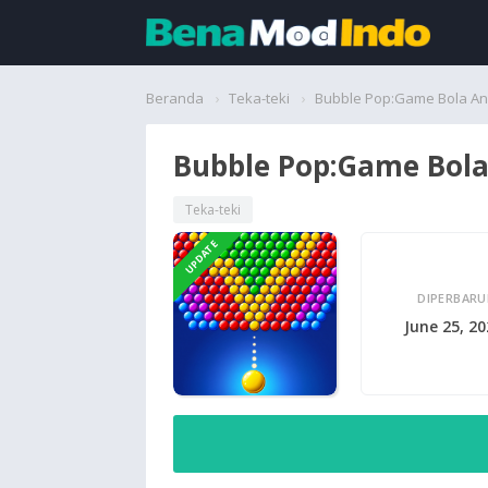
Beranda
Beranda
Teka-teki
Bubble Pop:Game Bola A
Aplikasi
Bubble Pop:Game Bol
Permainan
Teka-teki
UPDATE
Cari
DIPERBARU
June 25, 2