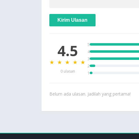
Kirim Ulasan
4.5
5
4
3
★ ★ ★ ★ ★
2
0 ulasan
1
Belum ada ulasan. Jadilah yang pertama!