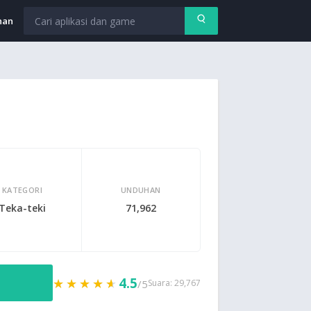
nan
KATEGORI
UNDUHAN
Teka-teki
71,962
4.5
★★★★★
★★★★★
/5
Suara: 29,767