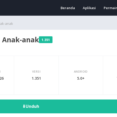
Beranda
Aplikasi
Permai
nak-anak
a Anak-anak
1.351
I
VERSI
ANDROID
026
1.351
5.0+
⬇
Unduh