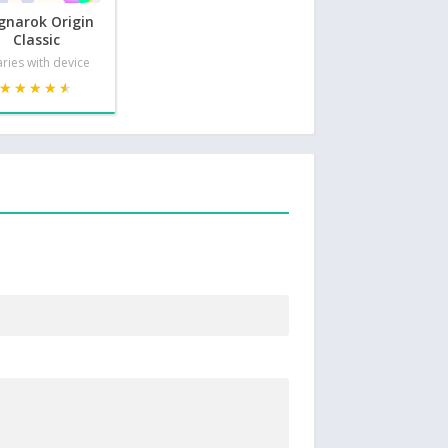
gnarok Origin
Classic
ries with device
★★★★★
★★★★★