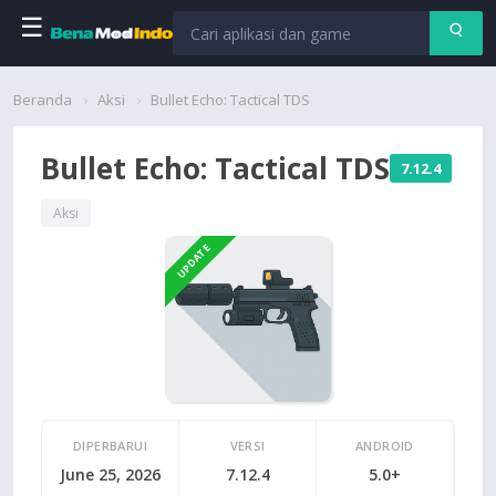
☰
Beranda
Beranda
Aksi
Bullet Echo: Tactical TDS
Aplikasi
Bullet Echo: Tactical TDS
7.12.4
Permainan
Aksi
UPDATE
Cari
DIPERBARUI
VERSI
ANDROID
June 25, 2026
7.12.4
5.0+