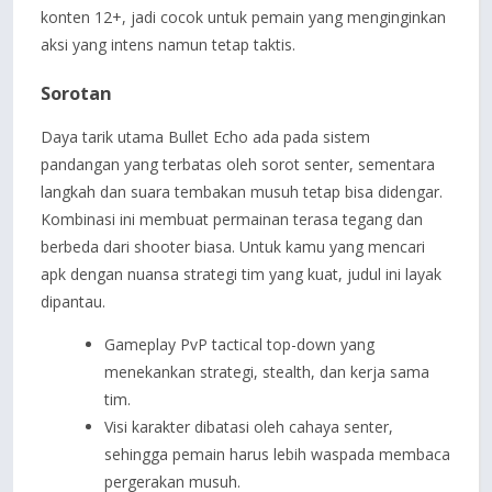
konten 12+, jadi cocok untuk pemain yang menginginkan
aksi yang intens namun tetap taktis.
Sorotan
Daya tarik utama Bullet Echo ada pada sistem
pandangan yang terbatas oleh sorot senter, sementara
langkah dan suara tembakan musuh tetap bisa didengar.
Kombinasi ini membuat permainan terasa tegang dan
berbeda dari shooter biasa. Untuk kamu yang mencari
apk dengan nuansa strategi tim yang kuat, judul ini layak
dipantau.
Gameplay PvP tactical top-down yang
menekankan strategi, stealth, dan kerja sama
tim.
Visi karakter dibatasi oleh cahaya senter,
sehingga pemain harus lebih waspada membaca
pergerakan musuh.