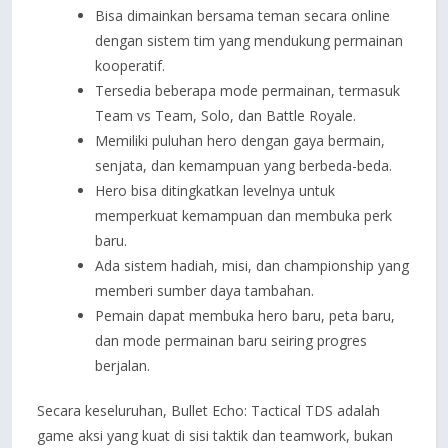
Bisa dimainkan bersama teman secara online
dengan sistem tim yang mendukung permainan
kooperatif.
Tersedia beberapa mode permainan, termasuk
Team vs Team, Solo, dan Battle Royale.
Memiliki puluhan hero dengan gaya bermain,
senjata, dan kemampuan yang berbeda-beda.
Hero bisa ditingkatkan levelnya untuk
memperkuat kemampuan dan membuka perk
baru.
Ada sistem hadiah, misi, dan championship yang
memberi sumber daya tambahan.
Pemain dapat membuka hero baru, peta baru,
dan mode permainan baru seiring progres
berjalan.
Secara keseluruhan, Bullet Echo: Tactical TDS adalah
game aksi yang kuat di sisi taktik dan teamwork, bukan