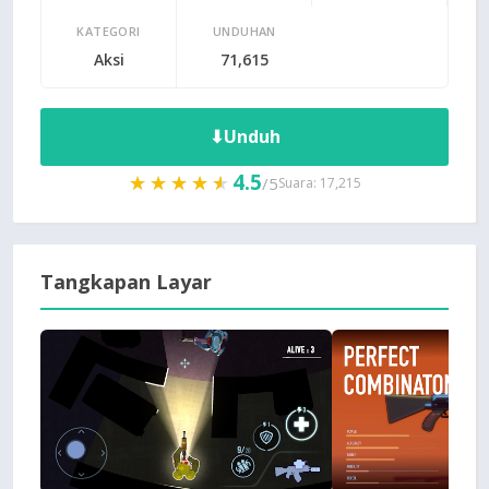
KATEGORI
UNDUHAN
Aksi
71,615
⬇
Unduh
4.5
★★★★★
★★★★★
/5
Suara: 17,215
Tangkapan Layar