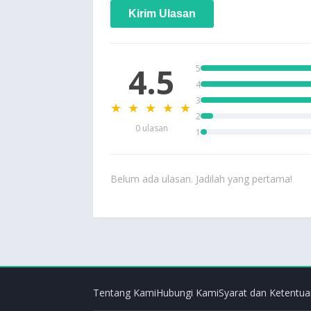
Kirim Ulasan
4.5
5
4
3
★ ★ ★ ★ ★
2
0 ulasan
1
Belum ada ulasan. Jadilah yang pertama!
Tentang Kami
Hubungi Kami
Syarat dan Ketentua