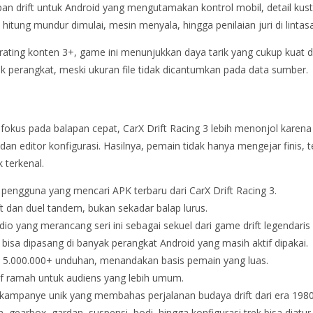
an drift untuk Android yang mengutamakan kontrol mobil, detail kustom
itung mundur dimulai, mesin menyala, hingga penilaian juri di lintas
n rating konten 3+, game ini menunjukkan daya tarik yang cukup kuat 
 perangkat, meski ukuran file tidak dicantumkan pada data sumber.
ya fokus pada balapan cepat, CarX Drift Racing 3 lebih menonjol ka
dan editor konfigurasi. Hasilnya, pemain tidak hanya mengejar finis
 terkenal.
 pengguna yang mencari APK terbaru dari CarX Drift Racing 3.
t dan duel tandem, bukan sekadar balap lurus.
io yang merancang seri ini sebagai sekuel dari game drift legendaris
bisa dipasang di banyak perangkat Android yang masih aktif dipakai.
.000.000+ unduhan, menandakan basis pemain yang luas.
if ramah untuk audiens yang lebih umum.
 kampanye unik yang membahas perjalanan budaya drift dari era 1980
, gearbox, gardan, suspensi, bodi, hingga konfigurasi trek bisa diatur 