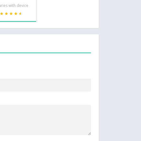
ries with device
★★★★★
★★★★★