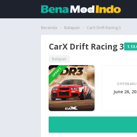
Beranda
Beranda
Balapan
CarX Drift Racing 3
Aplikasi
CarX Drift Racing 3
1.13.
Permainan
Balapan
UPDATE
Cari
DIPERBARU
June 26, 2