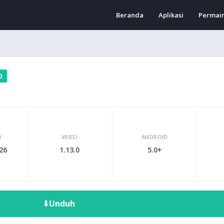
Beranda
Aplikasi
Permai
0
I
VERSI
ANDROID
026
1.13.0
5.0+
⬇
Unduh