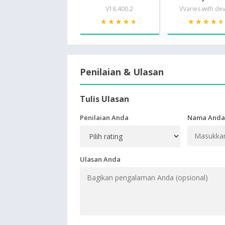
V18.400.2
VVaries with de
★★★★★
★★★★★
★★★★
★★★★
Penilaian & Ulasan
Tulis Ulasan
Penilaian Anda
Nama Anda
Ulasan Anda