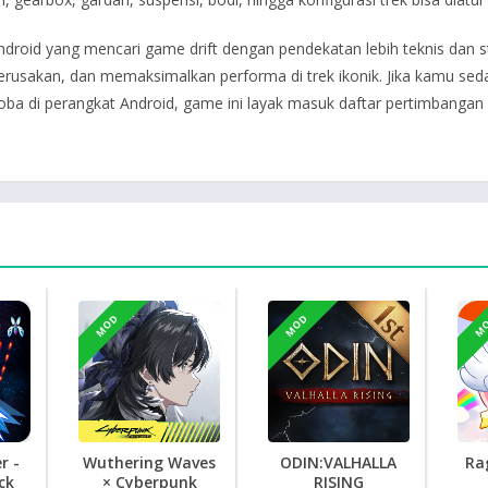
ndroid yang mencari game drift dengan pendekatan lebih teknis dan s
erusakan, dan memaksimalkan performa di trek ikonik. Jika kamu se
oba di perangkat Android, game ini layak masuk daftar pertimbangan 
MOD
MOD
M
r -
Wuthering Waves
ODIN:VALHALLA
Ra
ck
× Cyberpunk
RISING