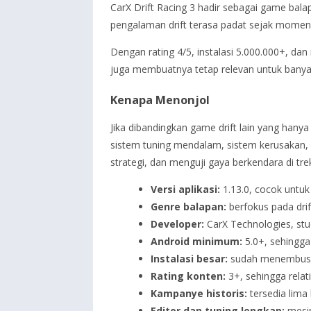
CarX Drift Racing 3 hadir sebagai game balap
pengalaman drift terasa padat sejak momen h
Dengan rating 4/5, instalasi 5.000.000+, da
juga membuatnya tetap relevan untuk banyak
Kenapa Menonjol
Jika dibandingkan game drift lain yang han
sistem tuning mendalam, sistem kerusakan, 
strategi, dan menguji gaya berkendara di trek
Versi aplikasi:
1.13.0, cocok untuk
Genre balapan:
berfokus pada drif
Developer:
CarX Technologies, stud
Android minimum:
5.0+, sehingga 
Instalasi besar:
sudah menembus 5
Rating konten:
3+, sehingga relat
Kampanye historis:
tersedia lima
Editor dan tuning lengkap:
mesin