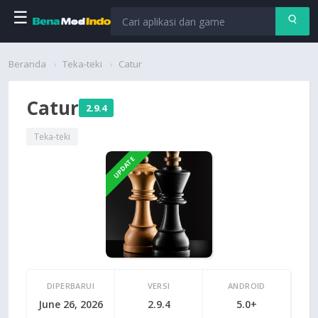
☰
Beranda
Beranda
Teka-teki
Catur
Aplikasi
Catur
2.9.4
Permainan
Teka-teki
UPDATE
Cari
DIPERBARUI
VERSI
ANDROID
June 26, 2026
2.9.4
5.0+