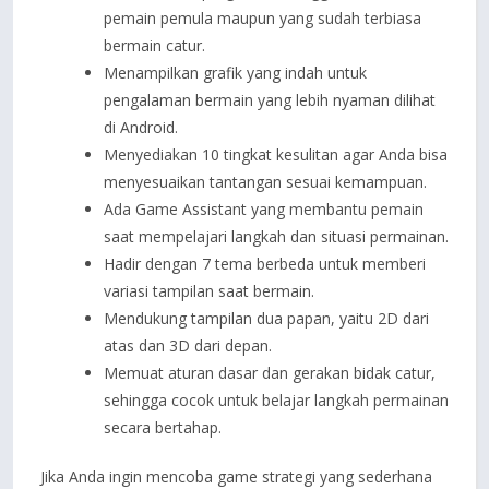
pemain pemula maupun yang sudah terbiasa
bermain catur.
Menampilkan grafik yang indah untuk
pengalaman bermain yang lebih nyaman dilihat
di Android.
Menyediakan 10 tingkat kesulitan agar Anda bisa
menyesuaikan tantangan sesuai kemampuan.
Ada Game Assistant yang membantu pemain
saat mempelajari langkah dan situasi permainan.
Hadir dengan 7 tema berbeda untuk memberi
variasi tampilan saat bermain.
Mendukung tampilan dua papan, yaitu 2D dari
atas dan 3D dari depan.
Memuat aturan dasar dan gerakan bidak catur,
sehingga cocok untuk belajar langkah permainan
secara bertahap.
Jika Anda ingin mencoba game strategi yang sederhana