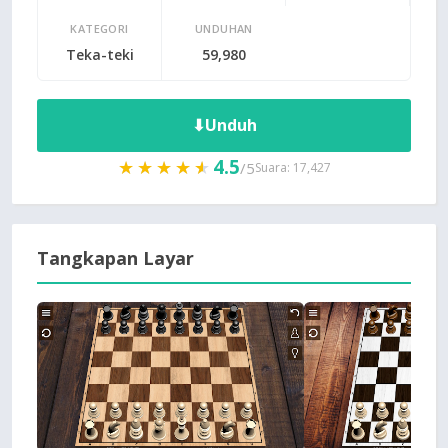
KATEGORI
UNDUHAN
Teka-teki
59,980
⬇
Unduh
4.5
★★★★★
★★★★★
/5
Suara: 17,427
Tangkapan Layar