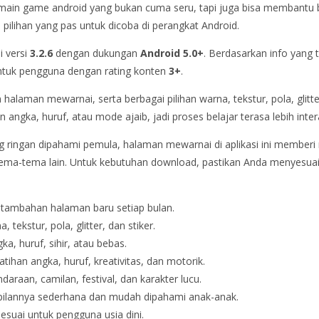
 main game android yang bukan cuma seru, tapi juga bisa membantu b
i pilihan yang pas untuk dicoba di perangkat Android.
di versi
3.2.6
dengan dukungan
Android 5.0+
. Berdasarkan info yang 
untuk pengguna dengan rating konten
3+
.
n halaman mewarnai, serta berbagai pilihan warna, tekstur, pola, glit
angka, huruf, atau mode ajaib, jadi proses belajar terasa lebih intera
ringan dipahami pemula, halaman mewarnai di aplikasi ini memberi ru
ema-tema lain. Untuk kebutuhan download, pastikan Anda menyesuai
tambahan halaman baru setiap bulan.
, tekstur, pola, glitter, dan stiker.
ka, huruf, sihir, atau bebas.
ihan angka, huruf, kreativitas, dan motorik.
daraan, camilan, festival, dan karakter lucu.
ilannya sederhana dan mudah dipahami anak-anak.
esuai untuk pengguna usia dini.