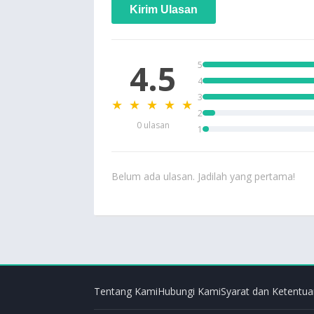
Kirim Ulasan
4.5
5
4
3
★ ★ ★ ★ ★
2
0 ulasan
1
Belum ada ulasan. Jadilah yang pertama!
Tentang Kami
Hubungi Kami
Syarat dan Ketentua