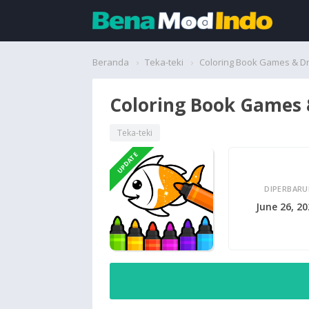
Beranda
Beranda
Teka-teki
Coloring Book Games & D
Aplikasi
Coloring Book Games
Permainan
Teka-teki
UPDATE
Cari
DIPERBARU
June 26, 2