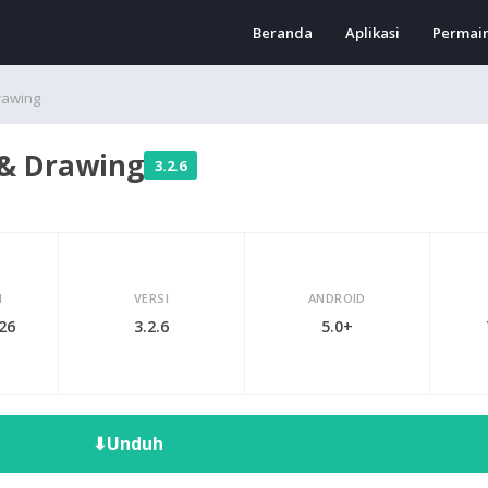
Beranda
Aplikasi
Permai
rawing
 & Drawing
3.2.6
I
VERSI
ANDROID
026
3.2.6
5.0+
⬇
Unduh