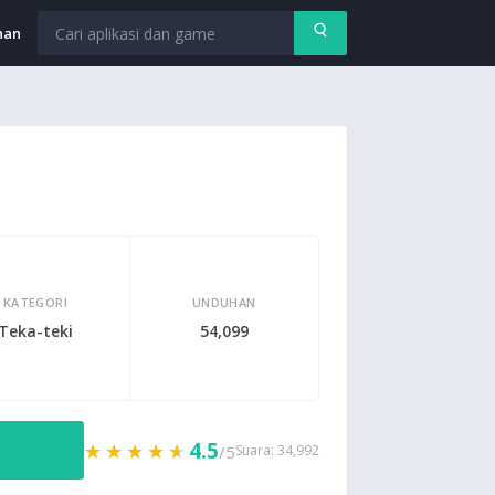
nan
KATEGORI
UNDUHAN
Teka-teki
54,099
4.5
★★★★★
★★★★★
/5
Suara: 34,992