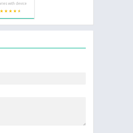
ries with device
★★★★★
★★★★★