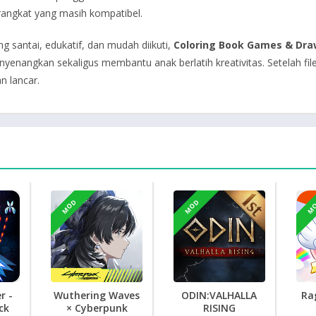
angkat yang masih kompatibel.
 santai, edukatif, dan mudah diikuti,
Coloring Book Games & Dra
angkan sekaligus membantu anak berlatih kreativitas. Setelah file a
n lancar.
MOD
MOD
M
r -
Wuthering Waves
ODIN:VALHALLA
Ra
ck
× Cyberpunk
RISING