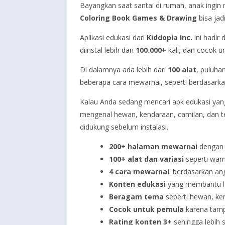
Bayangkan saat santai di rumah, anak ingin
Coloring Book Games & Drawing
bisa jad
Aplikasi edukasi dari
Kiddopia Inc.
ini hadir 
diinstal lebih dari
100.000+
kali, dan cocok 
Di dalamnya ada lebih dari
100 alat
, puluha
beberapa cara mewarnai, seperti berdasarkan 
Kalau Anda sedang mencari apk edukasi yang 
mengenal hewan, kendaraan, camilan, dan t
didukung sebelum instalasi.
200+ halaman mewarnai
dengan 
100+ alat dan variasi
seperti warna
4 cara mewarnai
: berdasarkan ang
Konten edukasi
yang membantu lat
Beragam tema
seperti hewan, ken
Cocok untuk pemula
karena tamp
Rating konten 3+
sehingga lebih s