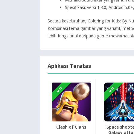
Spesifikasi: versi 1.3.0, Android 5.0+
Secara keseluruhan, Coloring for Kids: By 
Kombinasi tema gambar yang variatif, metod
lebih fungsional daripada game mewarnai bia
Aplikasi Teratas
MOD
MOD
Clash of Clans
Space shoote
Galaxy atta