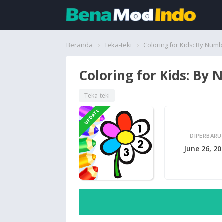
Beranda
Beranda
Teka-teki
Coloring for Kids: By Num
Aplikasi
Coloring for Kids: By
Permainan
Teka-teki
UPDATE
Cari
DIPERBARU
June 26, 2