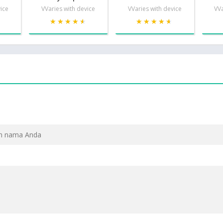
vice
VVaries with device
VVaries with device
VVa
★
★
★★★★★
★★★★★
★★★★★
★★★★★