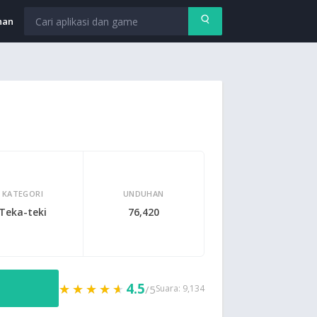
nan
KATEGORI
UNDUHAN
Teka-teki
76,420
4.5
★★★★★
★★★★★
/5
Suara: 9,134