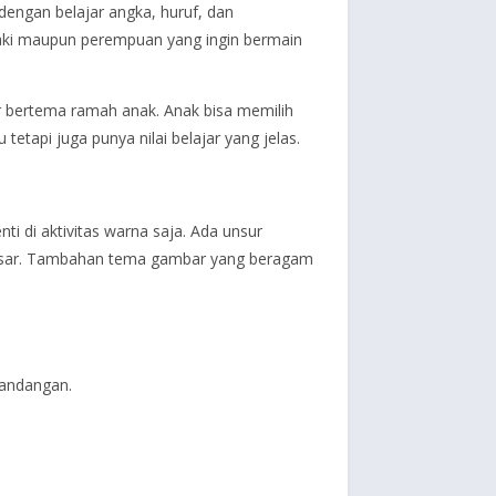
engan belajar angka, huruf, dan
laki maupun perempuan yang ingin bermain
bertema ramah anak. Anak bisa memilih
etapi juga punya nilai belajar yang jelas.
ti di aktivitas warna saja. Ada unsur
a dasar. Tambahan tema gambar yang beragam
mandangan.