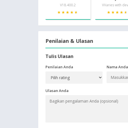
V18.400.2
VVaries with de
★★★★★
★★★★★
★★★★
★★★★
Penilaian & Ulasan
Tulis Ulasan
Penilaian Anda
Nama Anda
Ulasan Anda