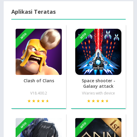
Aplikasi Teratas
MOD
MOD
Clash of Clans
Space shooter -
Galaxy attack
V18.400.2
VVaries with device
★★★★★
★★★★★
★★★★★
★★★★★
MOD
MOD