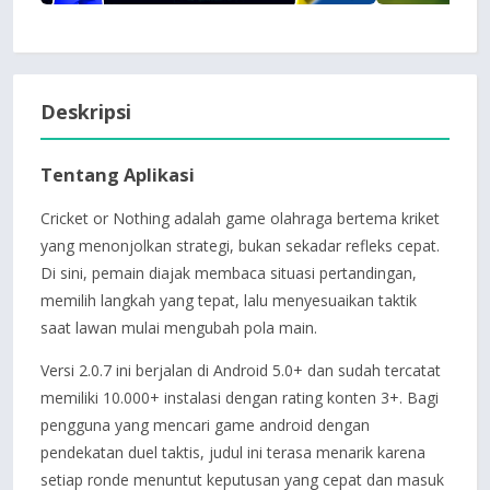
Deskripsi
Tentang Aplikasi
Cricket or Nothing adalah game olahraga bertema kriket
yang menonjolkan strategi, bukan sekadar refleks cepat.
Di sini, pemain diajak membaca situasi pertandingan,
memilih langkah yang tepat, lalu menyesuaikan taktik
saat lawan mulai mengubah pola main.
Versi 2.0.7 ini berjalan di Android 5.0+ dan sudah tercatat
memiliki 10.000+ instalasi dengan rating konten 3+. Bagi
pengguna yang mencari game android dengan
pendekatan duel taktis, judul ini terasa menarik karena
setiap ronde menuntut keputusan yang cepat dan masuk