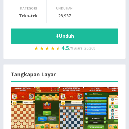
KATEGORI
UNDUHAN
Teka-teki
28,937
⬇
Unduh
4.5
★★★★★
★★★★★
/5
Suara: 26,268
Tangkapan Layar