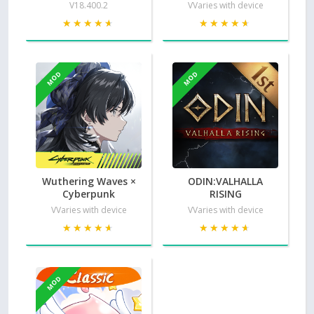
V18.400.2
VVaries with device
★★★★★
★★★★★
★★★★★
★★★★★
MOD
MOD
Wuthering Waves ×
ODIN:VALHALLA
Cyberpunk
RISING
VVaries with device
VVaries with device
★★★★★
★★★★★
★★★★★
★★★★★
MOD