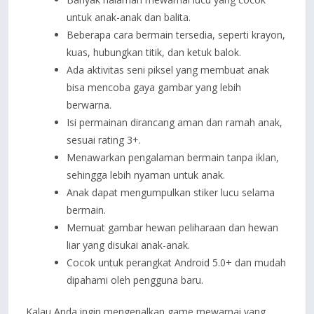
untuk anak-anak dan balita.
Beberapa cara bermain tersedia, seperti krayon,
kuas, hubungkan titik, dan ketuk balok.
Ada aktivitas seni piksel yang membuat anak
bisa mencoba gaya gambar yang lebih
berwarna.
Isi permainan dirancang aman dan ramah anak,
sesuai rating 3+.
Menawarkan pengalaman bermain tanpa iklan,
sehingga lebih nyaman untuk anak.
Anak dapat mengumpulkan stiker lucu selama
bermain.
Memuat gambar hewan peliharaan dan hewan
liar yang disukai anak-anak.
Cocok untuk perangkat Android 5.0+ dan mudah
dipahami oleh pengguna baru.
Kalau Anda ingin mengenalkan game mewarnai yang