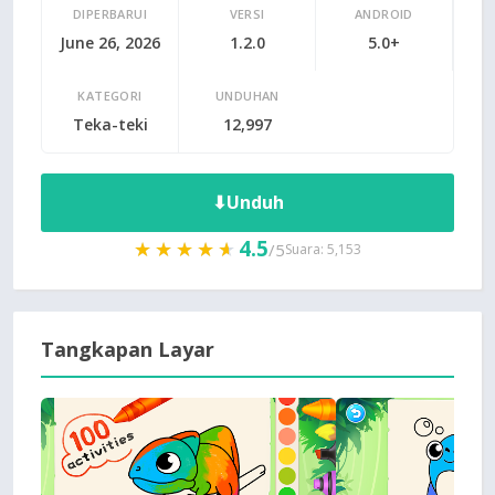
DIPERBARUI
VERSI
ANDROID
June 26, 2026
1.2.0
5.0+
KATEGORI
UNDUHAN
Teka-teki
12,997
⬇
Unduh
4.5
★★★★★
★★★★★
/5
Suara: 5,153
Tangkapan Layar