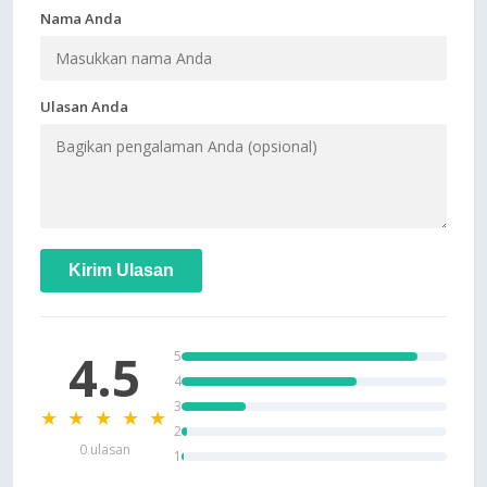
Nama Anda
Ulasan Anda
Kirim Ulasan
4.5
5
4
3
★ ★ ★ ★ ★
2
0 ulasan
1