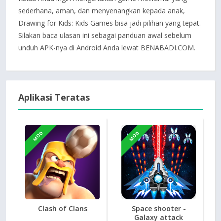
sederhana, aman, dan menyenangkan kepada anak,
Drawing for Kids: Kids Games bisa jadi pilihan yang tepat.
Silakan baca ulasan ini sebagai panduan awal sebelum
unduh APK-nya di Android Anda lewat BENABADI.COM.
Aplikasi Teratas
MOD
MOD
Clash of Clans
Space shooter -
Galaxy attack