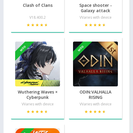
Clash of Clans
Space shooter -
Galaxy attack
V18.400.2
VVaries with device
★★★★★
★★★★★
★★★★★
★★★★★
MOD
MOD
Wuthering Waves ×
ODIN:VALHALLA
Cyberpunk
RISING
VVaries with device
VVaries with device
★★★★★
★★★★★
★★★★★
★★★★★