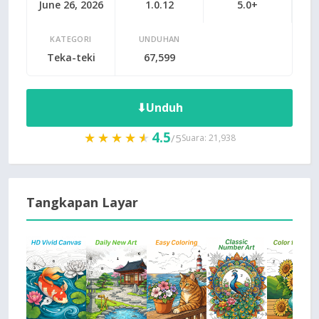
June 26, 2026
1.0.12
5.0+
KATEGORI
UNDUHAN
Teka-teki
67,599
⬇
Unduh
4.5
★★★★★
★★★★★
/5
Suara: 21,938
Tangkapan Layar