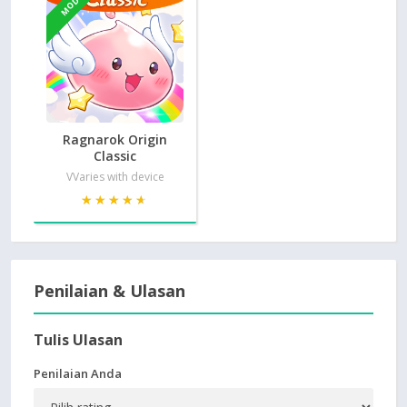
MOD
Ragnarok Origin
Classic
VVaries with device
★★★★★
★★★★★
Penilaian & Ulasan
Tulis Ulasan
Penilaian Anda