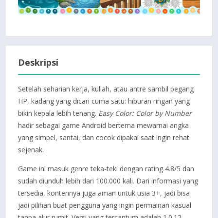
Deskripsi
Setelah seharian kerja, kuliah, atau antre sambil pegang
HP, kadang yang dicari cuma satu: hiburan ringan yang
bikin kepala lebih tenang.
Easy Color: Color by Number
hadir sebagai game Android bertema mewarnai angka
yang simpel, santai, dan cocok dipakai saat ingin rehat
sejenak.
Game ini masuk genre teka-teki dengan rating 4.8/5 dan
sudah diunduh lebih dari 100.000 kali. Dari informasi yang
tersedia, kontennya juga aman untuk usia 3+, jadi bisa
jadi pilihan buat pengguna yang ingin permainan kasual
tanpa alur rumit. Versi yang tercantum adalah 1.0.12,