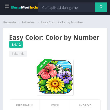
☰
Beranda
Beranda
Teka-teki
Easy Color: Color by Number
Aplikasi
Easy Color: Color by Number
Permainan
1.0.12
Teka-teki
Cari
UPDATE
DIPERBARUI
VERSI
ANDROID