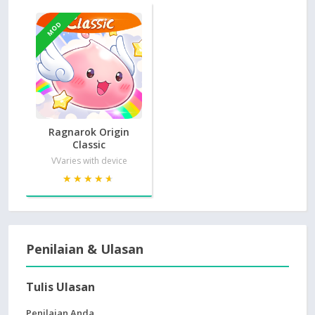
MOD
Ragnarok Origin
Classic
VVaries with device
★★★★★
★★★★★
Penilaian & Ulasan
Tulis Ulasan
Penilaian Anda