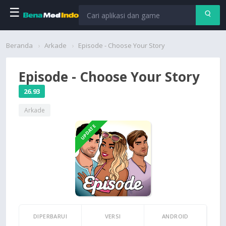
☰
Beranda
Beranda
Arkade
Episode - Choose Your Story
Aplikasi
Episode - Choose Your Story
Permainan
26.93
Arkade
Cari
UPDATE
DIPERBARUI
VERSI
ANDROID