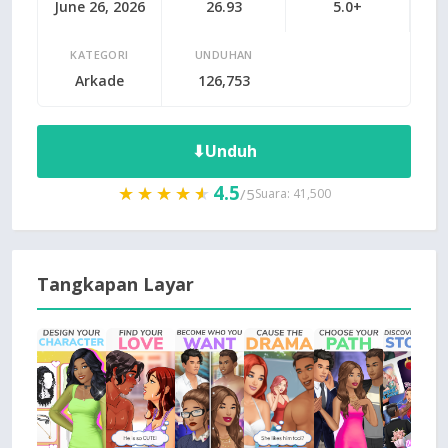
June 26, 2026
26.93
5.0+
KATEGORI
UNDUHAN
Arkade
126,753
⬇
Unduh
4.5
★★★★★
★★★★★
/5
Suara: 41,500
Tangkapan Layar