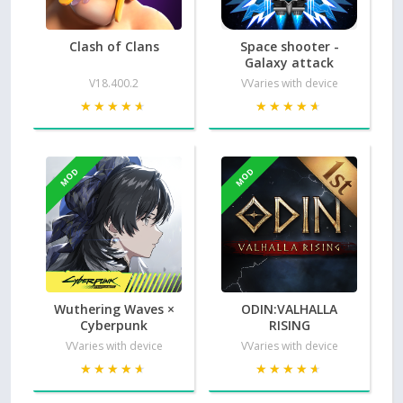
Clash of Clans
Space shooter -
Galaxy attack
V18.400.2
VVaries with device
★★★★★
★★★★★
★★★★★
★★★★★
MOD
MOD
Wuthering Waves ×
ODIN:VALHALLA
Cyberpunk
RISING
VVaries with device
VVaries with device
★★★★★
★★★★★
★★★★★
★★★★★