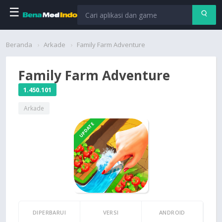
☰
Beranda
Beranda
Arkade
Family Farm Adventure
Aplikasi
Family Farm Adventure
Permainan
1.450.101
Arkade
Cari
UPDATE
DIPERBARUI
VERSI
ANDROID