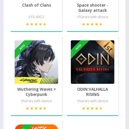
Clash of Clans
Space shooter -
Galaxy attack
V18.400.2
VVaries with device
★★★★★
★★★★★
★★★★★
★★★★★
MOD
MOD
Wuthering Waves ×
ODIN:VALHALLA
Cyberpunk
RISING
VVaries with device
VVaries with device
★★★★★
★★★★★
★★★★★
★★★★★