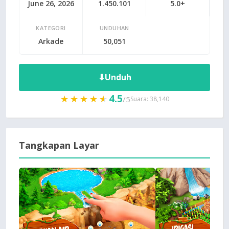
June 26, 2026
1.450.101
5.0+
KATEGORI
UNDUHAN
Arkade
50,051
⬇
Unduh
4.5
★★★★★
★★★★★
/5
Suara: 38,140
Tangkapan Layar