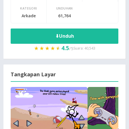
KATEGORI
UNDUHAN
Arkade
61,764
⬇
Unduh
4.5
★★★★★
★★★★★
/5
Suara: 40,543
Tangkapan Layar