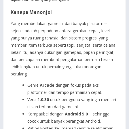
Kenapa Menonjol
Yang membedakan game ini dari banyak platformer
sejenis adalah perpaduan antara gerakan cepat, level
yang punya ruang rahasia, dan sistem progresi yang
memberi item terbuka seperti topi, senjata, serta celana.
Selain itu, adanya dukungan gamepad, papan peringkat,
dan pencapaian membuat pengalaman bermain terasa
lebih lengkap untuk pemain yang suka tantangan
berulang.
Genre
Arcade
dengan fokus pada aksi
platformer dan tempo permainan cepat.
Versi
1.0.30
untuk pengguna yang ingin mencari
rilisan terbaru dari game ini.
Kompatibel dengan
Android 5.0+
, sehingga
cocok untuk banyak perangkat Android.
Rating konten
3+
, menjadikannya relatif aman