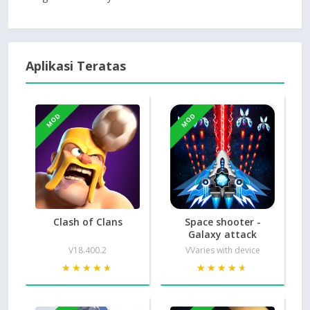
Aplikasi Teratas
MOD
MOD
Clash of Clans
Space shooter -
Galaxy attack
V18.400.2
VVaries with device
★★★★★
★★★★★
★★★★★
★★★★★