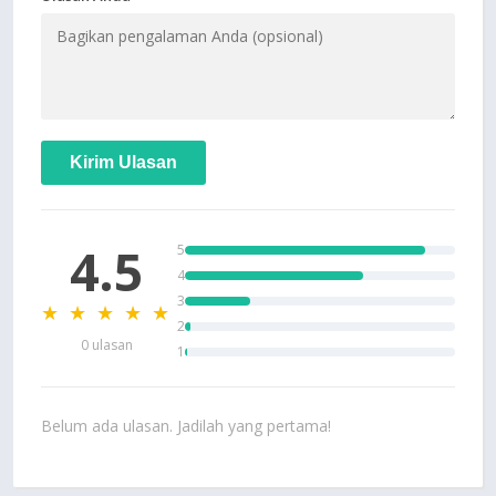
Kirim Ulasan
4.5
5
4
3
★ ★ ★ ★ ★
2
0 ulasan
1
Belum ada ulasan. Jadilah yang pertama!