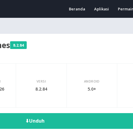
Beranda
Aplikasi
Permai
mes
8.2.84
I
VERSI
ANDROID
026
8.2.84
5.0+
⬇
Unduh