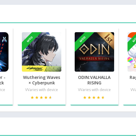
MOD
MOD
M
r -
Wuthering Waves
ODIN:VALHALLA
Ra
ck
× Cyberpunk
RISING
vice
VVaries with device
VVaries with device
VVa
★
★
★★★★★
★★★★★
★★★★★
★★★★★