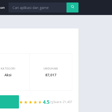
nan
KATEGORI
UNDUHAN
Aksi
87,017
4.5
★★★★★
★★★★★
/5
Suara: 21,407