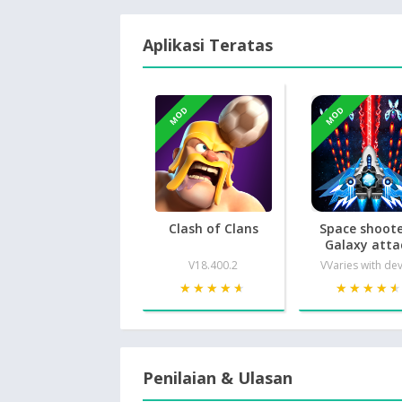
Aplikasi Teratas
MOD
MOD
Clash of Clans
Space shoote
Galaxy atta
V18.400.2
VVaries with de
★★★★★
★★★★★
★★★★
★★★★
Penilaian & Ulasan