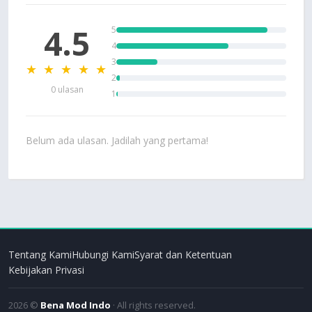
4.5
5
4
3
★ ★ ★ ★ ★
2
0 ulasan
1
Belum ada ulasan. Jadilah yang pertama!
Tentang Kami
Hubungi Kami
Syarat dan Ketentuan
Kebijakan Privasi
2026 ©
Bena Mod Indo
· All rights reserved.