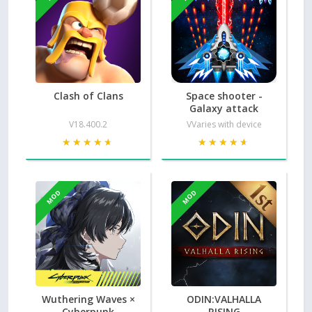
Clash of Clans
Space shooter -
Galaxy attack
V18.400.2
VVaries with device
★★★★★
★★★★★
★★★★★
★★★★★
MOD
MOD
Wuthering Waves ×
ODIN:VALHALLA
Cyberpunk
RISING