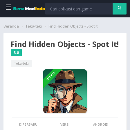
☰
Beranda
Beranda
Teka-teki
Find Hidden Objects - Spot It!
Aplikasi
Find Hidden Objects - Spot It!
Permainan
3.8
Teka-teki
Cari
UPDATE
DIPERBARUI
VERSI
ANDROID