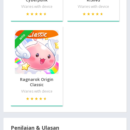
VVaries with device
VVaries with device
★★★★★
★★★★★
★★★★★
★★★★★
MOD
Ragnarok Origin
Classic
VVaries with device
★★★★★
★★★★★
Penilaian & Ulasan