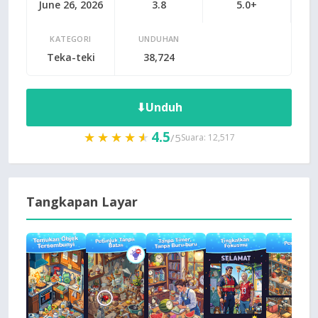
June 26, 2026
3.8
5.0+
KATEGORI
UNDUHAN
Teka-teki
38,724
⬇
Unduh
4.5
★★★★★
★★★★★
/5
Suara: 12,517
Tangkapan Layar