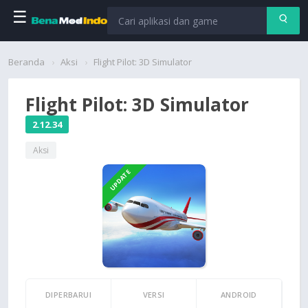
☰
Beranda
Beranda
Aksi
Flight Pilot: 3D Simulator
Aplikasi
Flight Pilot: 3D Simulator
Permainan
2.12.34
Aksi
Cari
UPDATE
DIPERBARUI
VERSI
ANDROID