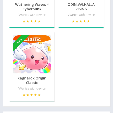
Wuthering Waves ×
ODIN:VALHALLA
Cyberpunk
RISING
VVaries with device
VVaries with device
★★★★★
★★★★★
★★★★★
★★★★★
MOD
Ragnarok Origin
Classic
VVaries with device
★★★★★
★★★★★