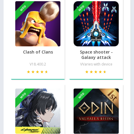
MOD
MOD
Clash of Clans
Space shooter -
Galaxy attack
V18.400.2
VVaries with device
★★★★★
★★★★★
★★★★★
★★★★★
MOD
MOD