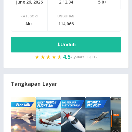
June 26, 2026
2.12.34
5.0+
KATEGORI
UNDUHAN
Aksi
114,066
⬇
Unduh
4.5
★★★★★
★★★★★
/5
Suara: 39,312
Tangkapan Layar