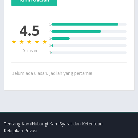
4.5
5
4
3
★ ★ ★ ★ ★
2
0 ulasan
1
Belum ada ulasan. Jadilah yang pertama!
Tentang Kami
Hubungi Kami
Syarat dan Ketentuan
Kebijakan Privasi