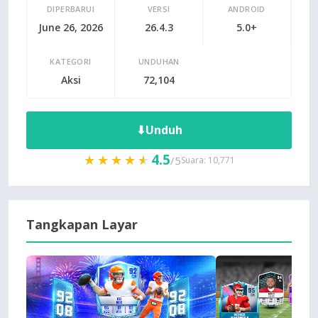
DIPERBARUI
VERSI
ANDROID
June 26, 2026
26.4.3
5.0+
KATEGORI
UNDUHAN
Aksi
72,104
⬇
Unduh
4.5
★★★★★
★★★★★
/5
Suara: 10,771
Tangkapan Layar