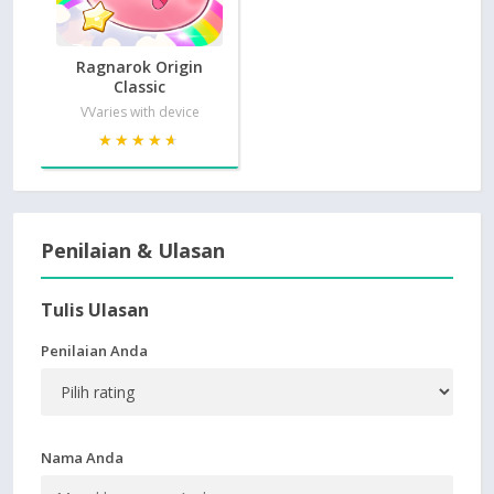
Ragnarok Origin
Classic
VVaries with device
★★★★★
★★★★★
Penilaian & Ulasan
Tulis Ulasan
Penilaian Anda
Nama Anda