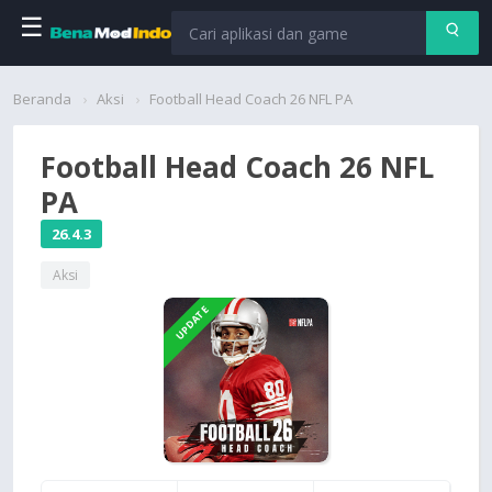
☰
Beranda
Beranda
Aksi
Football Head Coach 26 NFL PA
Aplikasi
Football Head Coach 26 NFL
PA
Permainan
26.4.3
Cari
Aksi
UPDATE