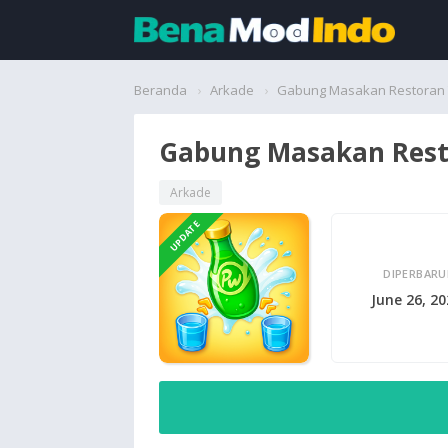
Beranda
Beranda
Arkade
Gabung Masakan Restoran
Aplikasi
Gabung Masakan Res
Permainan
Arkade
UPDATE
Cari
DIPERBARU
June 26, 2