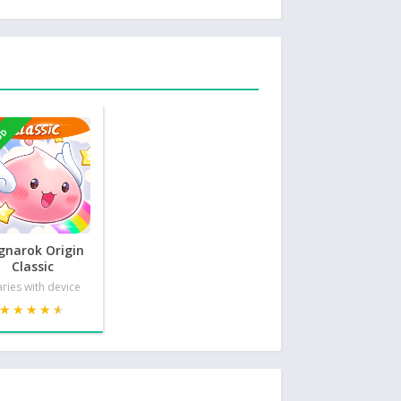
OD
gnarok Origin
Classic
ries with device
★★★★★
★★★★★