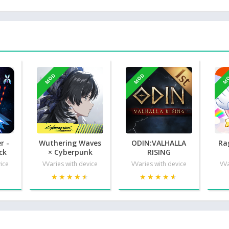
MOD
MOD
M
r -
Wuthering Waves
ODIN:VALHALLA
Ra
ck
× Cyberpunk
RISING
vice
VVaries with device
VVaries with device
VVa
★
★
★★★★★
★★★★★
★★★★★
★★★★★