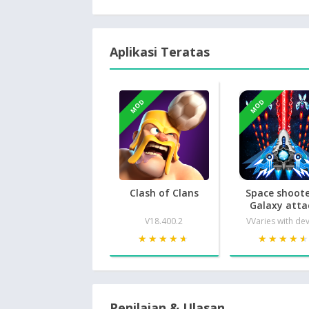
Aplikasi Teratas
MOD
MOD
Clash of Clans
Space shoote
Galaxy atta
V18.400.2
VVaries with de
★★★★★
★★★★★
★★★★
★★★★
Penilaian & Ulasan