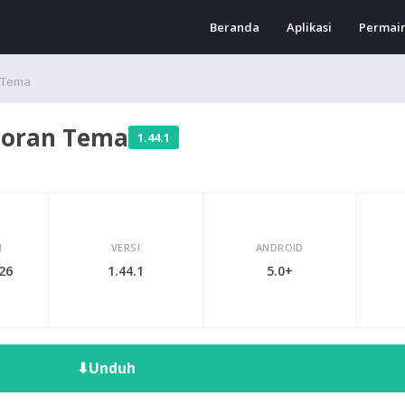
Beranda
Aplikasi
Permai
 Tema
toran Tema
1.44.1
I
VERSI
ANDROID
026
1.44.1
5.0+
⬇
Unduh