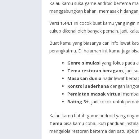
Kalau kamu suka game android bertema mas
menggabungkan bahan, memasak hidangan, l
Versi
1.44.1
ini cocok buat kamu yang ingin 
cukup dikenal oleh banyak pemain. Jadi, kalau 
Buat kamu yang biasanya cari info lewat kat
perangkatmu. Di halaman ini, kamu juga bisa
Genre simulasi
yang fokus pada a
Tema restoran beragam
, jadi 
Masakan dunia
hadir lewat berba
Kontrol sederhana
dengan langkah
Peralatan masak virtual
membant
Rating 3+
, jadi cocok untuk pemai
Kalau kamu butuh game android yang ringa
Tema
bisa kamu coba. Ikuti panduan instala
mengelola restoran bertema dari satu apk ini