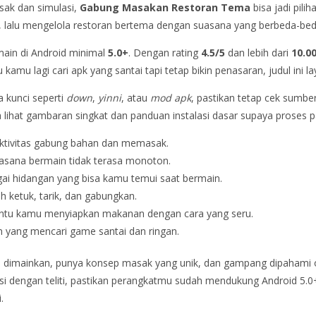
ak dan simulasi,
Gabung Masakan Restoran Tema
bisa jadi pili
alu mengelola restoran bertema dengan suasana yang berbeda-bed
main di Android minimal
5.0+
. Dengan rating
4.5/5
dan lebih dari
10.0
kamu lagi cari apk yang santai tapi tetap bikin penasaran, judul ini lay
a kunci seperti
down
,
yinni
, atau
mod apk
, pastikan tetap cek sumb
 lihat gambaran singkat dan panduan instalasi dasar supaya proses pa
ktivitas gabung bahan dan memasak.
suasana bermain tidak terasa monoton.
gai hidangan yang bisa kamu temui saat bermain.
 ketuk, tarik, dan gabungkan.
u kamu menyiapkan makanan dengan cara yang seru.
n yang mencari game santai dan ringan.
n dimainkan, punya konsep masak yang unik, dan gampang dipahami 
si dengan teliti, pastikan perangkatmu sudah mendukung Android 5.0+,
.