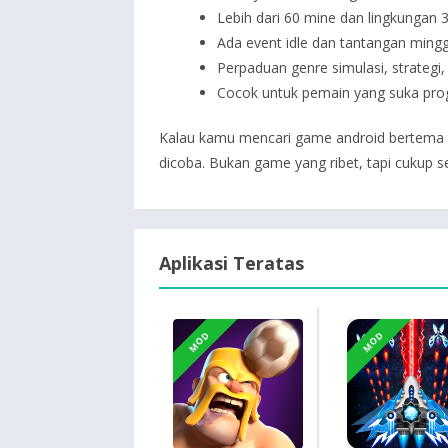
Lebih dari 60 mine dan lingkungan 3
Ada event idle dan tantangan ming
Perpaduan genre simulasi, strategi,
Cocok untuk pemain yang suka prog
Kalau kamu mencari game android bertema tam
dicoba. Bukan game yang ribet, tapi cukup 
Aplikasi Teratas
MOD
MOD