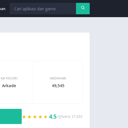
nan
KATEGORI
UNDUHAN
Arkade
49,545
4.5
★★★★★
★★★★★
/5
Suara: 27,632