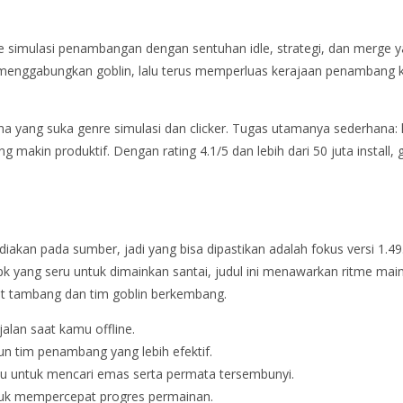
 simulasi penambangan dengan sentuhan idle, strategi, dan merge yan
, menggabungkan goblin, lalu terus memperluas kerajaan penambang 
na yang suka genre simulasi dan clicker. Tugas utamanya sederhana
g makin produktif. Dengan rating 4.1/5 dan lebih dari 50 juta install, 
diakan pada sumber, jadi yang bisa dipastikan adalah fokus versi 1.49.
k yang seru untuk dimainkan santai, judul ini menawarkan ritme main y
 tambang dan tim goblin berkembang.
alan saat kamu offline.
n tim penambang yang lebih efektif.
u untuk mencari emas serta permata tersembunyi.
k mempercepat progres permainan.