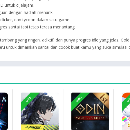
D untuk dijelajahi.
guan dengan hadiah menarik.
 clicker, dan tycoon dalam satu game.
res santai tapi tetap terasa menantang.
bang yang ringan, adiktif, dan punya progres idle yang jelas, Gold 
seru untuk dimainkan santai dan cocok buat kamu yang suka simulasi 
MOD
MOD
M