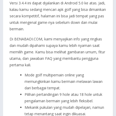
Versi 3.4.4 ini dapat dijalankan di Android 5.0 ke atas. Jadi,
kalau kamu sedang mencari apk golf yang bisa dimainkan
secara kompetitif, halaman ini bisa jadi tempat yang pas
untuk mengenal game-nya sebelum down dan mulai
bermain.
Di BENABADI.COM, kami menyajikan info yang ringkas
dan mudah dipahami supaya kamu lebih nyaman saat
memilih game. Kamu bisa melihat gambaran umum, fitur
utama, dan jawaban FAQ yang membantu pengguna
pertama kali.
Mode golf multipemain online yang
memungkinkan kamu bermain melawan lawan
dari berbagai tempat.
Pilihan pertandingan 9 hole atau 18 hole untuk
pengalaman bermain yang lebih fleksibel.
Mekanik pukulan yang mudah dipelajari, namun
tetap menantang saat ingin dikuasai.