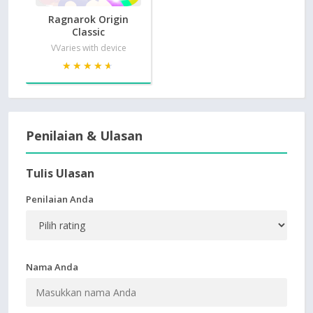
Ragnarok Origin
Classic
VVaries with device
★★★★★
★★★★★
Penilaian & Ulasan
Tulis Ulasan
Penilaian Anda
Nama Anda