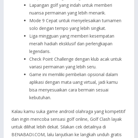
Lapangan golf yang indah untuk memberi
nuansa permainan yang lebih menarik.
Mode 9 Cepat untuk menyelesaikan turnamen
solo dengan tempo yang lebih singkat.
Liga mingguan yang memberi kesempatan
meraih hadiah eksklusif dan perlengkapan
legendaris.
Check Point Challenge dengan klub acak untuk
variasi permainan yang lebih seru.
Game ini memiliki pembelian opsional dalam
aplikasi dengan mata uang virtual, jadi kamu
bisa menyesuaikan cara bermain sesuai
kebutuhan.
Kalau kamu suka game android olahraga yang kompetitif
dan ingin mencoba sensasi golf online, Golf Clash layak
untuk dilihat lebih dekat. Silakan cek detailnya di
BENABADI.COM, lalu lanjutkan ke langkah unduh gratis