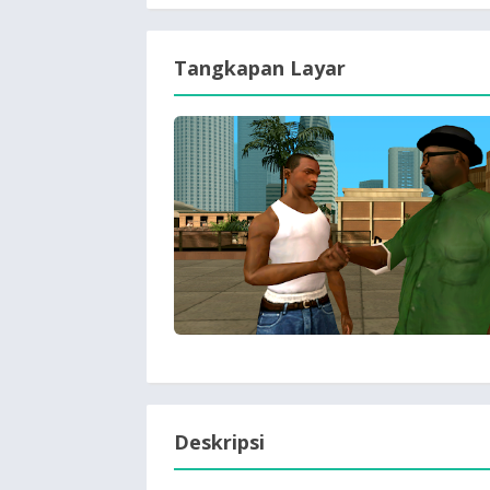
Tangkapan Layar
Deskripsi