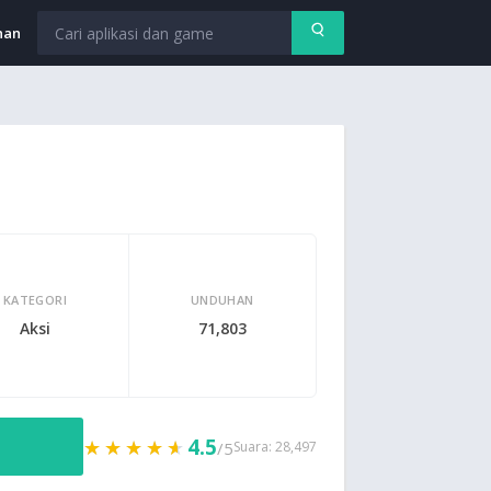
nan
KATEGORI
UNDUHAN
Aksi
71,803
4.5
★★★★★
★★★★★
/5
Suara: 28,497