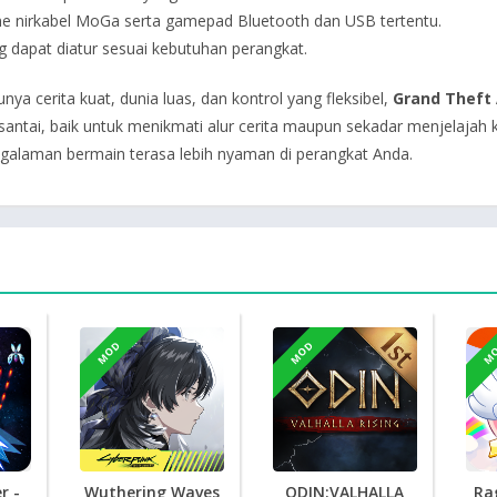
e nirkabel MoGa serta gamepad Bluetooth dan USB tertentu.
 dapat diatur sesuai kebutuhan perangkat.
ya cerita kuat, dunia luas, dan kontrol yang fleksibel,
Grand Theft 
ntai, baik untuk menikmati alur cerita maupun sekadar menjelajah k
ngalaman bermain terasa lebih nyaman di perangkat Anda.
MOD
MOD
M
r -
Wuthering Waves
ODIN:VALHALLA
Ra