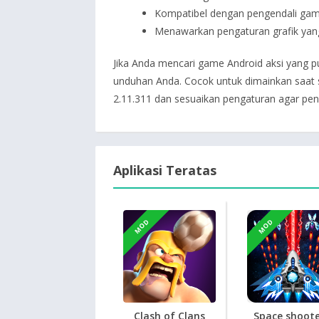
Kompatibel dengan pengendali gam
Menawarkan pengaturan grafik yang
Jika Anda mencari game Android aksi yang pun
unduhan Anda. Cocok untuk dimainkan saat sa
2.11.311 dan sesuaikan pengaturan agar pe
Aplikasi Teratas
MOD
MOD
Clash of Clans
Space shoote