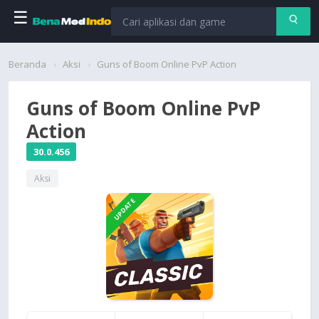
☰
Beranda
Beranda
Aksi
Guns of Boom Online PvP Action
Aplikasi
Guns of Boom Online PvP
Action
Permainan
30.0.456
Cari
Aksi
UPDATE