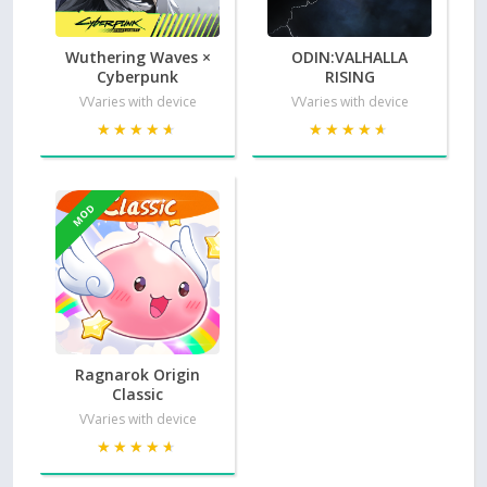
Wuthering Waves ×
ODIN:VALHALLA
Cyberpunk
RISING
VVaries with device
VVaries with device
★★★★★
★★★★★
★★★★★
★★★★★
MOD
Ragnarok Origin
Classic
VVaries with device
★★★★★
★★★★★