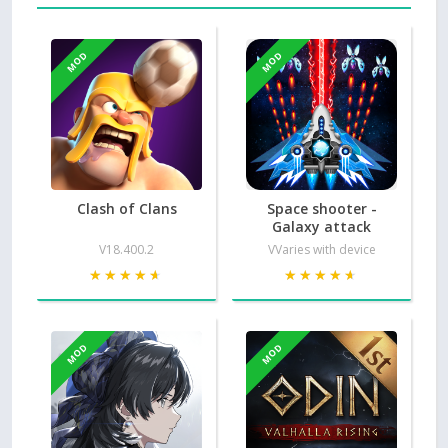
MOD
MOD
Clash of Clans
Space shooter -
Galaxy attack
V18.400.2
VVaries with device
★★★★★
★★★★★
★★★★★
★★★★★
MOD
MOD