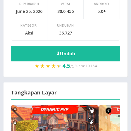
DIPERBARUI
VERSI
ANDROID
June 25, 2026
30.0.456
5.0+
KATEGORI
UNDUHAN
Aksi
36,727
⬇
Unduh
4.5
★★★★★
★★★★★
/5
Suara: 19,154
Tangkapan Layar