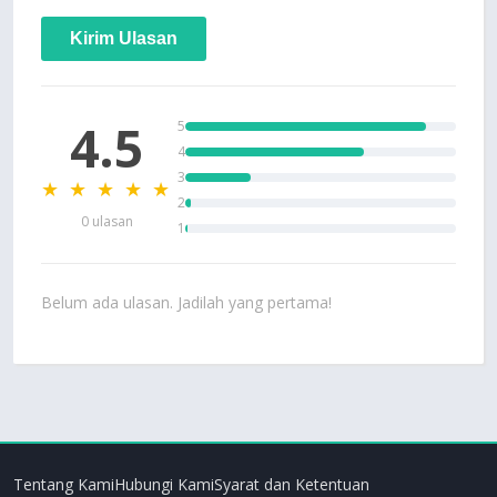
Kirim Ulasan
4.5
5
4
3
★ ★ ★ ★ ★
2
0 ulasan
1
Belum ada ulasan. Jadilah yang pertama!
Tentang Kami
Hubungi Kami
Syarat dan Ketentuan