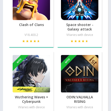
Clash of Clans
Space shooter -
Galaxy attack
V18.400.2
VVaries with device
★★★★★
★★★★★
★★★★★
★★★★★
MOD
MOD
Wuthering Waves ×
ODIN:VALHALLA
Cyberpunk
RISING
VVaries with device
VVaries with device