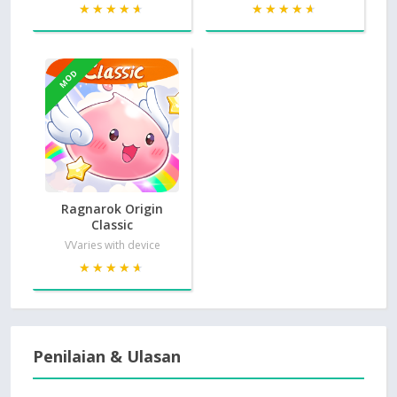
★★★★★
★★★★★
★★★★★
★★★★★
MOD
Ragnarok Origin
Classic
VVaries with device
★★★★★
★★★★★
Penilaian & Ulasan