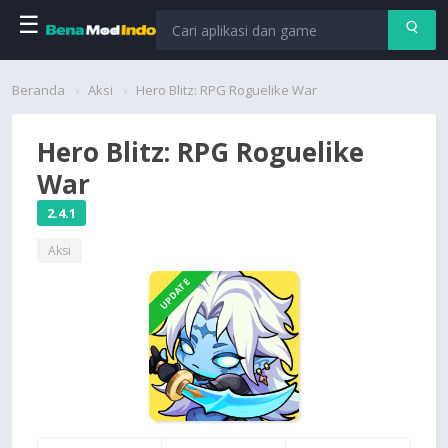
☰
Beranda
Beranda
Aksi
Hero Blitz: RPG Roguelike War
Aplikasi
Hero Blitz: RPG Roguelike
War
Permainan
2.4.1
Cari
Aksi
UPDATE