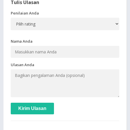
Tulis Ulasan
Penilaian Anda
Nama Anda
Ulasan Anda
Kirim Ulasan