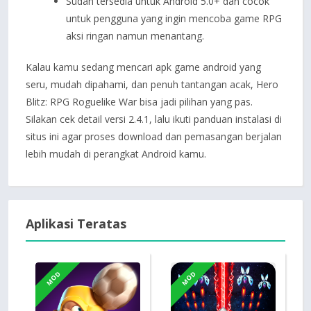
Sudah tersedia untuk Android 5.0+ dan cocok
untuk pengguna yang ingin mencoba game RPG
aksi ringan namun menantang.
Kalau kamu sedang mencari apk game android yang
seru, mudah dipahami, dan penuh tantangan acak, Hero
Blitz: RPG Roguelike War bisa jadi pilihan yang pas.
Silakan cek detail versi 2.4.1, lalu ikuti panduan instalasi di
situs ini agar proses download dan pemasangan berjalan
lebih mudah di perangkat Android kamu.
Aplikasi Teratas
MOD
MOD