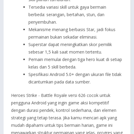
Tersedia variasi skill untuk gaya bermain
berbeda: serangan, bertahan, stun, dan
penyembuhan.
Mekanisme menang berbasis Star, jadi fokus
permainan bukan sekadar eliminasi.
Superstar dapat meningkatkan skor pemilik
sebesar 1,5 kali saat momen tertentu.
Pemain memulai dengan tiga hero kuat di setiap
kelas dan 5 skill berbeda.
Spesifikasi Android 5.0+ dengan ukuran file tidak
dicantumkan pada data sumber.
Heroes Strike - Battle Royale versi 626 cocok untuk
pengguna Android yang ingin game aksi kompetitif
dengan durasi pendek, kontrol sederhana, dan elemen
strategi yang tetap terasa. Jika kamu mencari apk yang
mudah dipahami untuk tips bermain harian, game ini
menawarkan struktur permainan yang jelas, progres yang