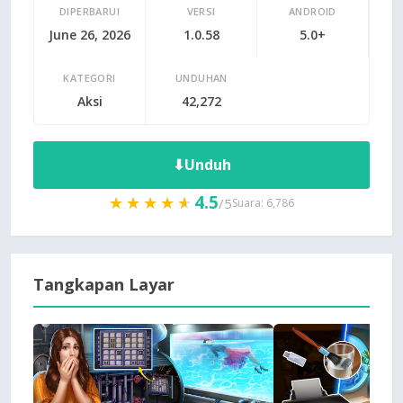
DIPERBARUI
VERSI
ANDROID
June 26, 2026
1.0.58
5.0+
KATEGORI
UNDUHAN
Aksi
42,272
⬇
Unduh
4.5
★★★★★
★★★★★
/5
Suara: 6,786
Tangkapan Layar