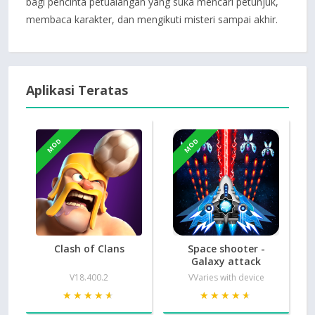
bagi pencinta petualangan yang suka mencari petunjuk,
membaca karakter, dan mengikuti misteri sampai akhir.
Aplikasi Teratas
MOD
MOD
Clash of Clans
Space shooter -
Galaxy attack
V18.400.2
VVaries with device
★★★★★
★★★★★
★★★★★
★★★★★