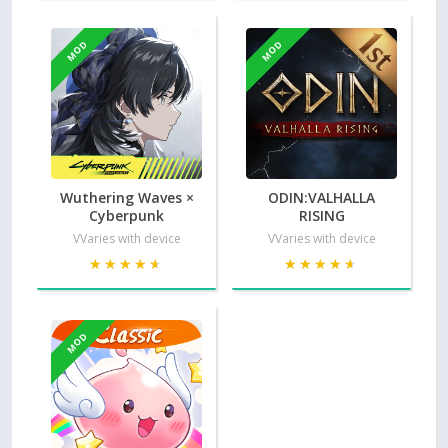
MOD
MOD
Wuthering Waves ×
ODIN:VALHALLA
Cyberpunk
RISING
VVaries with device
VVaries with device
★★★★★
★★★★★
★★★★★
★★★★★
MOD