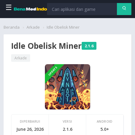
☰
Beranda
Beranda
Arkade
Idle Obelisk Miner
Aplikasi
Idle Obelisk Miner
2.1.6
Permainan
Arkade
UPDATE
Cari
DIPERBARUI
VERSI
ANDROID
June 26, 2026
2.1.6
5.0+