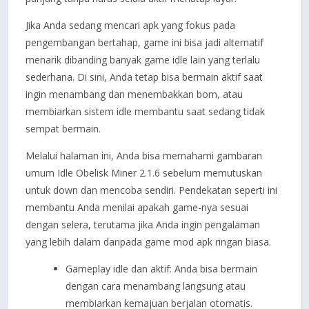
Jika Anda sedang mencari apk yang fokus pada
pengembangan bertahap, game ini bisa jadi alternatif
menarik dibanding banyak game idle lain yang terlalu
sederhana. Di sini, Anda tetap bisa bermain aktif saat
ingin menambang dan menembakkan bom, atau
membiarkan sistem idle membantu saat sedang tidak
sempat bermain.
Melalui halaman ini, Anda bisa memahami gambaran
umum Idle Obelisk Miner 2.1.6 sebelum memutuskan
untuk down dan mencoba sendiri. Pendekatan seperti ini
membantu Anda menilai apakah game-nya sesuai
dengan selera, terutama jika Anda ingin pengalaman
yang lebih dalam daripada game mod apk ringan biasa.
Gameplay idle dan aktif: Anda bisa bermain
dengan cara menambang langsung atau
membiarkan kemajuan berjalan otomatis.