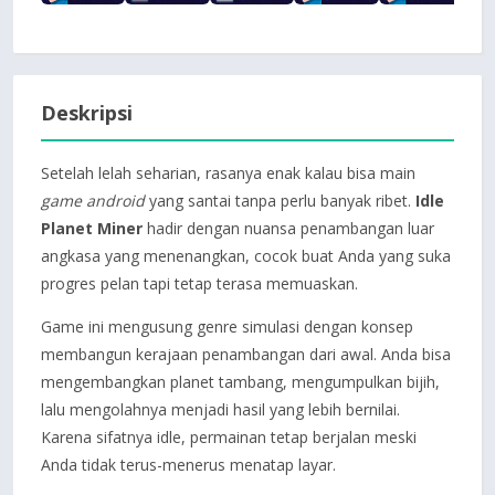
Deskripsi
Setelah lelah seharian, rasanya enak kalau bisa main
game android
yang santai tanpa perlu banyak ribet.
Idle
Planet Miner
hadir dengan nuansa penambangan luar
angkasa yang menenangkan, cocok buat Anda yang suka
progres pelan tapi tetap terasa memuaskan.
Game ini mengusung genre simulasi dengan konsep
membangun kerajaan penambangan dari awal. Anda bisa
mengembangkan planet tambang, mengumpulkan bijih,
lalu mengolahnya menjadi hasil yang lebih bernilai.
Karena sifatnya idle, permainan tetap berjalan meski
Anda tidak terus-menerus menatap layar.