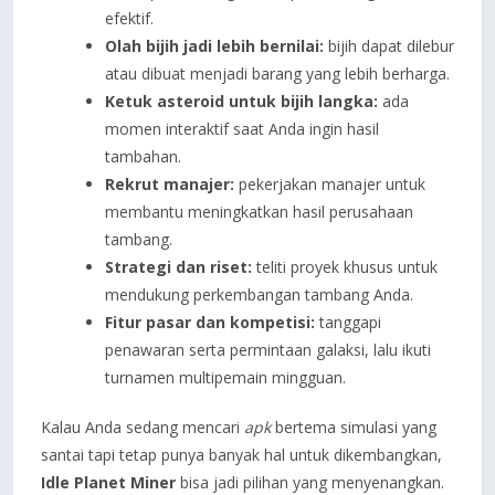
efektif.
Olah bijih jadi lebih bernilai:
bijih dapat dilebur
atau dibuat menjadi barang yang lebih berharga.
Ketuk asteroid untuk bijih langka:
ada
momen interaktif saat Anda ingin hasil
tambahan.
Rekrut manajer:
pekerjakan manajer untuk
membantu meningkatkan hasil perusahaan
tambang.
Strategi dan riset:
teliti proyek khusus untuk
mendukung perkembangan tambang Anda.
Fitur pasar dan kompetisi:
tanggapi
penawaran serta permintaan galaksi, lalu ikuti
turnamen multipemain mingguan.
Kalau Anda sedang mencari
apk
bertema simulasi yang
santai tapi tetap punya banyak hal untuk dikembangkan,
Idle Planet Miner
bisa jadi pilihan yang menyenangkan.