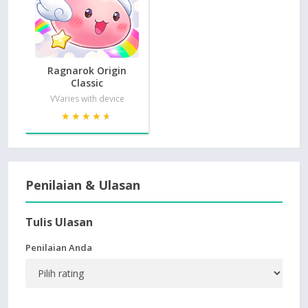
Ragnarok Origin
Classic
VVaries with device
★★★★★
★★★★★
Penilaian & Ulasan
Tulis Ulasan
Penilaian Anda